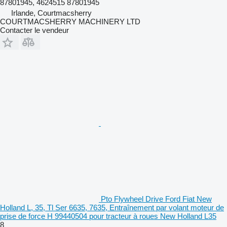
87801945, 4624515 87801945
Irlande, Courtmacsherry
COURTMACSHERRY MACHINERY LTD
Contacter le vendeur
Pto Flywheel Drive Ford Fiat New
Holland L, 35, Tl Ser 6635, 7635, Entraînement par volant moteur de
prise de force H 99440504 pour tracteur à roues New Holland L35
8