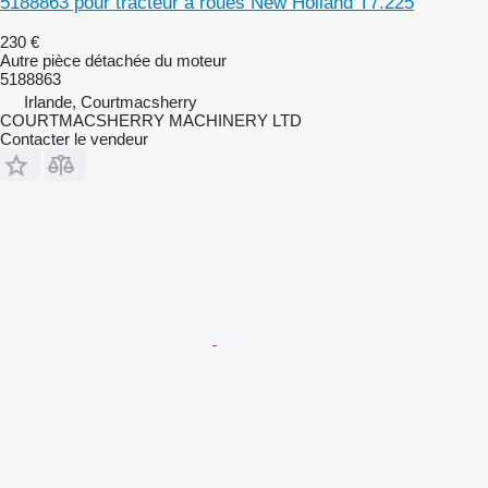
5188863 pour tracteur à roues New Holland T7.225
230 €
Autre pièce détachée du moteur
5188863
Irlande, Courtmacsherry
COURTMACSHERRY MACHINERY LTD
Contacter le vendeur