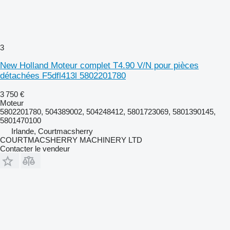
3
New Holland Moteur complet T4.90 V/N pour pièces
détachées F5dfl413l 5802201780
3 750 €
Moteur
5802201780, 504389002, 504248412, 5801723069, 5801390145,
5801470100
Irlande, Courtmacsherry
COURTMACSHERRY MACHINERY LTD
Contacter le vendeur