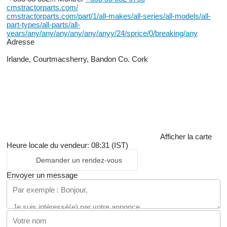
cmstractorparts.com/
cmstractorparts.com/part/1/all-makes/all-series/all-models/all-
part-types/all-parts/all-
years/any/any/any/any/any/anyy/24/sprice/0/breaking/any
Adresse
Irlande, Courtmacsherry, Bandon Co. Cork
Afficher la carte
Heure locale du vendeur: 08:31 (IST)
Demander un rendez-vous
Envoyer un message