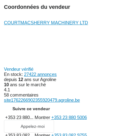
Coordonnées du vendeur
COURTMACSHERRY MACHINERY LTD
Vendeur vérifié
En stock:
27422 annonces
depuis
12
ans sur Agroline
10
ans sur le marché
4.1
58 commentaires
site1762266902355920479.agroline.be
Suivre ce vendeur
+353 23 880...
Montrer
+353 23 880 5006
Appelez-moi
+353 83 082...
Montrer
+353 83 082 9755