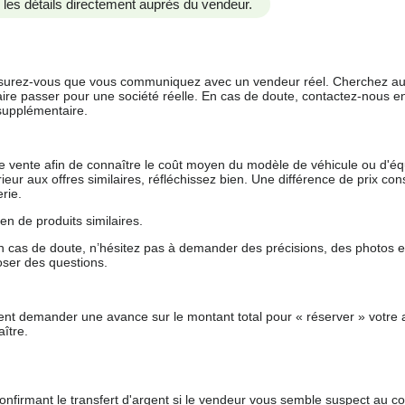
us les détails directement auprès du vendeur.
 assurez-vous que vous communiquez avec un vendeur réel. Cherchez au
aire passer pour une société réelle. En cas de doute, contactez-nous en 
supplémentaire.
 de vente afin de connaître le coût moyen du modèle de véhicule ou d'
férieur aux offres similaires, réfléchissez bien. Une différence de prix co
rie.
en de produits similaires.
 cas de doute, n’hésitez pas à demander des précisions, des photos 
oser des questions.
nt demander une avance sur le montant total pour « réserver » votre a
ître.
nfirmant le transfert d'argent si le vendeur vous semble suspect au c