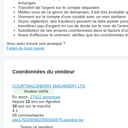
échanges.
Transfert de l'argent sur le compte séquestre
Méfiez-vous de ce genre de demandes, il est très probable 
Virement sur le compte d'une société avec un nom similaire
Soyez vigilant(e), des fraudeurs peuvent se faire passer po
transférez pas d'argent en cas de doute sur le nom de l'entre
Substitution de ses propres coordonnées dans la facture d'un
Avant d'effectuer le virement, vérifiez que les coordonnées i
Vous avez trouvé une arnaque ?
Faites-le-nous savoir
Coordonnées du vendeur
COURTMACSHERRY MACHINERY LTD
Vendeur vérifié
En stock:
27422 annonces
depuis
12
ans sur Agroline
10
ans sur le marché
4.1
58 commentaires
site1762266902355920479.agroline.be
Suivre ce vendeur