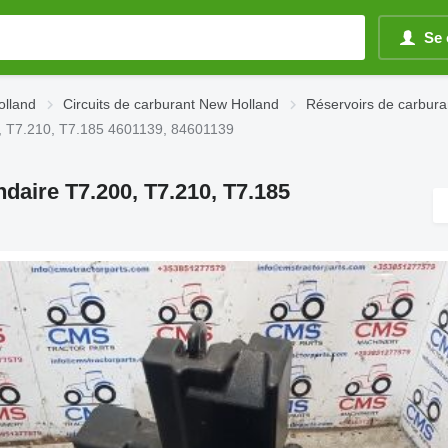
Se 
olland
Circuits de carburant New Holland
Réservoirs de carbur
0, T7.210, T7.185 4601139, 84601139
daire T7.200, T7.210, T7.185