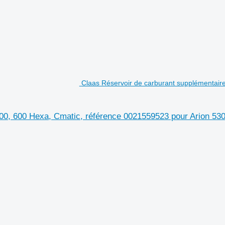
Claas Réservoir de carburant supplémentaire
500, 600 Hexa, Cmatic, référence 0021559523 pour Arion 53