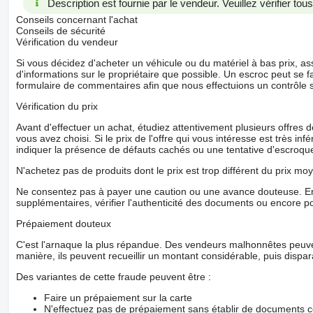
Description est fournie par le vendeur. Veuillez vérifier to
Conseils concernant l'achat
Conseils de sécurité
Vérification du vendeur
Si vous décidez d'acheter un véhicule ou du matériel à bas prix,
d'informations sur le propriétaire que possible. Un escroc peut se f
formulaire de commentaires afin que nous effectuions un contrôle 
Vérification du prix
Avant d'effectuer un achat, étudiez attentivement plusieurs offres
vous avez choisi. Si le prix de l'offre qui vous intéresse est très in
indiquer la présence de défauts cachés ou une tentative d'escroque
N'achetez pas de produits dont le prix est trop différent du prix moy
Ne consentez pas à payer une caution ou une avance douteuse. En
supplémentaires, vérifier l'authenticité des documents ou encore p
Prépaiement douteux
C'est l'arnaque la plus répandue. Des vendeurs malhonnêtes peuve
manière, ils peuvent recueillir un montant considérable, puis dispara
Des variantes de cette fraude peuvent être :
Faire un prépaiement sur la carte
N'effectuez pas de prépaiement sans établir de documents co