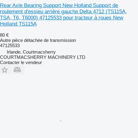
Rear Axle Bearing Support New Holland Support de
roulement d'essieu arrière gauche Delta 4712 (TS115A,
TSA, T6, T6000) 47125533 pour tracteur à roues New
Holland TS115A
80 €
Autre pièce détachée de transmission
47125533
Irlande, Courtmacsherry
COURTMACSHERRY MACHINERY LTD
Contacter le vendeur