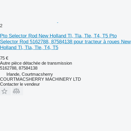
2
Pto Selector Rod New Holland Tl, Tla, Tle, T4, T5 Pto
Selector Rod 5162788, 87584138 pour tracteur à roues New
Holland Tl, Tla, Tle, T4, T5
75 €
Autre pièce détachée de transmission
5162788, 87584138
Irlande, Courtmacsherry
COURTMACSHERRY MACHINERY LTD
Contacter le vendeur