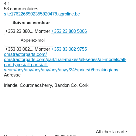
4.1
58 commentaires
site1762266902355920479.agroline.be
Suivre ce vendeur
+353 23 880...
Montrer
+353 23 880 5006
Appelez-moi
+353 83 082...
Montrer
+353 83 082 9755
cmstractorparts.com/
cmstractorparts.com/part/1/all-makes/all-series/all-models/all-
part-types/all-parts/all-
years/any/any/any/any/any/anyy/24/sprice/0/breaking/any
Adresse
Irlande, Courtmacsherry, Bandon Co. Cork
Afficher la carte