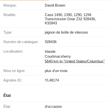
Marque:
David Brown
Modèle:
Case 1490, 1390, 1290, 1294
Transmission Gear Z32 928436,
K92843
Type:
pignon de boîte de vitesses
Numéro de catalogue:
928436
Localisation:
Irlande
Courtmacsherry
5640 km to "United States/Columbus"
Mise en ligne:
plus d'un mois
Agroline ID:
YL48174
État
État:
d'occasion