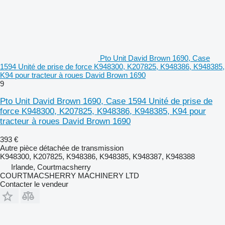
Pto Unit David Brown 1690, Case
1594 Unité de prise de force K948300, K207825, K948386, K948385,
K94 pour tracteur à roues David Brown 1690
9
Pto Unit David Brown 1690, Case 1594 Unité de prise de
force K948300, K207825, K948386, K948385, K94 pour
tracteur à roues David Brown 1690
393 €
Autre pièce détachée de transmission
K948300, K207825, K948386, K948385, K948387, K948388
Irlande, Courtmacsherry
COURTMACSHERRY MACHINERY LTD
Contacter le vendeur