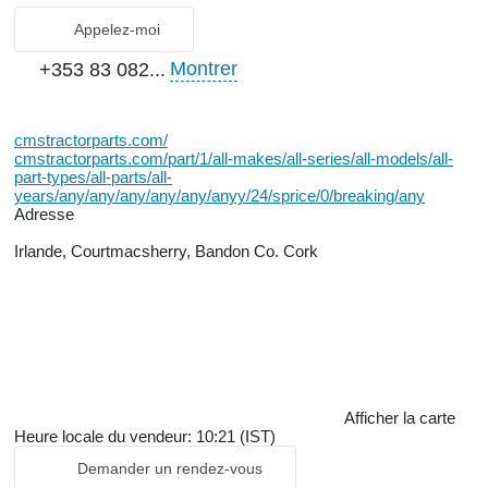
Appelez-moi
Montrer
+353 83 082...
cmstractorparts.com/
cmstractorparts.com/part/1/all-makes/all-series/all-models/all-
part-types/all-parts/all-
years/any/any/any/any/any/anyy/24/sprice/0/breaking/any
Adresse
Irlande, Courtmacsherry, Bandon Co. Cork
Afficher la carte
Heure locale du vendeur: 10:21 (IST)
Demander un rendez-vous