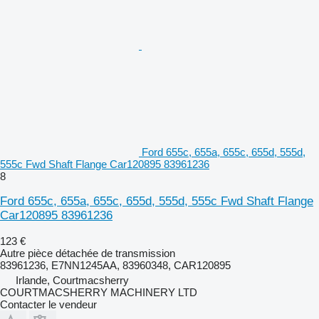
Ford 655c, 655a, 655c, 655d, 555d,
555c Fwd Shaft Flange Car120895 83961236
8
Ford 655c, 655a, 655c, 655d, 555d, 555c Fwd Shaft Flange
Car120895 83961236
123 €
Autre pièce détachée de transmission
83961236, E7NN1245AA, 83960348, CAR120895
Irlande, Courtmacsherry
COURTMACSHERRY MACHINERY LTD
Contacter le vendeur