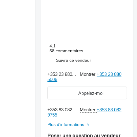
4.1
58 commentaires
Suivre ce vendeur
+353 23 880...
Montrer
+353 23 880
5006
Appelez-moi
+353 83 082...
Montrer
+353 83 082
9755
Demander plus de
photos
Plus d'informations
Poser une question au vendeur