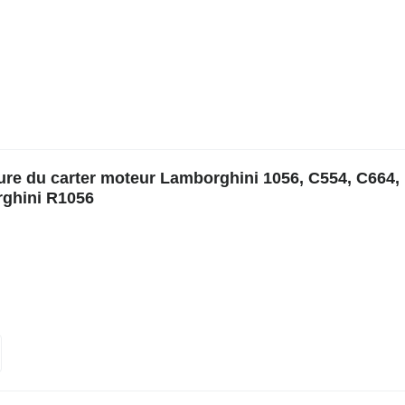
eure du carter moteur Lamborghini 1056, C554, C664,
rghini R1056