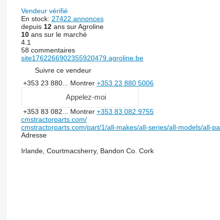
Vendeur vérifié
En stock:
27422 annonces
depuis
12
ans sur Agroline
10
ans sur le marché
4.1
58 commentaires
site1762266902355920479.agroline.be
Suivre ce vendeur
+353 23 880...
Montrer
+353 23 880 5006
Appelez-moi
+353 83 082...
Montrer
+353 83 082 9755
cmstractorparts.com/
cmstractorparts.com/part/1/all-makes/all-series/all-models/all-p
Adresse
Irlande, Courtmacsherry, Bandon Co. Cork