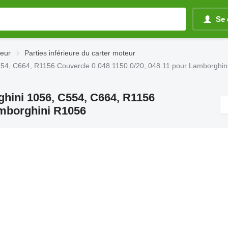
Se 
teur
Parties inférieure du carter moteur
 C554, C664, R1156 Couvercle 0.048.1150.0/20, 048.11 pour Lamborghi
ghini 1056, C554, C664, R1156
amborghini R1056