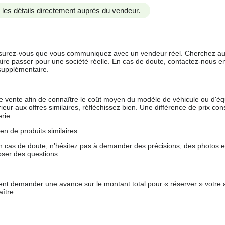
us les détails directement auprès du vendeur.
 assurez-vous que vous communiquez avec un vendeur réel. Cherchez au
aire passer pour une société réelle. En cas de doute, contactez-nous en 
supplémentaire.
 de vente afin de connaître le coût moyen du modèle de véhicule ou d'
férieur aux offres similaires, réfléchissez bien. Une différence de prix co
rie.
en de produits similaires.
 cas de doute, n’hésitez pas à demander des précisions, des photos 
oser des questions.
nt demander une avance sur le montant total pour « réserver » votre a
ître.