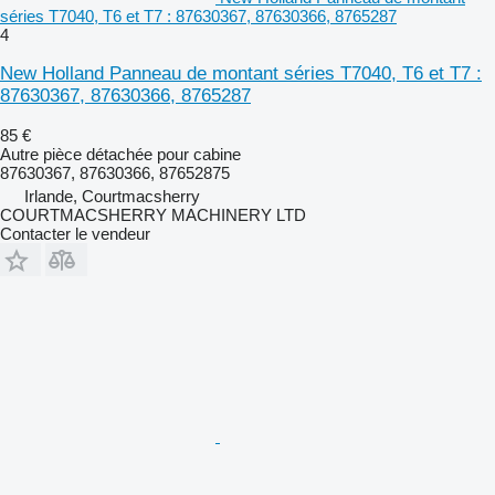
séries T7040, T6 et T7 : 87630367, 87630366, 8765287
4
New Holland Panneau de montant séries T7040, T6 et T7 :
87630367, 87630366, 8765287
85 €
Autre pièce détachée pour cabine
87630367, 87630366, 87652875
Irlande, Courtmacsherry
COURTMACSHERRY MACHINERY LTD
Contacter le vendeur