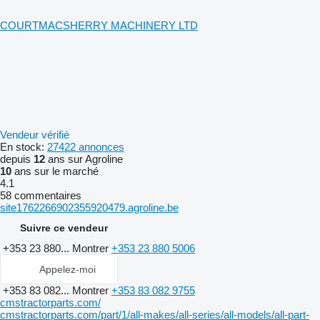
COURTMACSHERRY MACHINERY LTD
Vendeur vérifié
En stock:
27422 annonces
depuis
12
ans sur Agroline
10
ans sur le marché
4.1
58 commentaires
site1762266902355920479.agroline.be
Suivre ce vendeur
+353 23 880...
Montrer
+353 23 880 5006
Appelez-moi
+353 83 082...
Montrer
+353 83 082 9755
cmstractorparts.com/
cmstractorparts.com/part/1/all-makes/all-series/all-models/all-part-