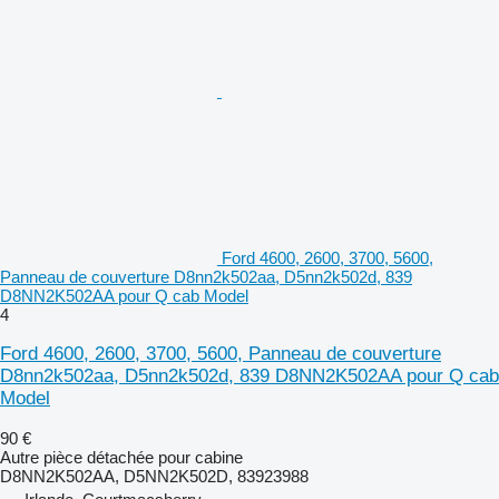
Ford 4600, 2600, 3700, 5600,
Panneau de couverture D8nn2k502aa, D5nn2k502d, 839
D8NN2K502AA pour Q cab Model
4
Ford 4600, 2600, 3700, 5600, Panneau de couverture
D8nn2k502aa, D5nn2k502d, 839 D8NN2K502AA pour Q cab
Model
90 €
Autre pièce détachée pour cabine
D8NN2K502AA, D5NN2K502D, 83923988