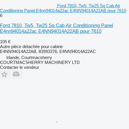
Ford 7810, Tw5, Tw25 Sq Cab Air
Conditioning Panel E4nn94014a22ac E4NN94014A22AB pour 7610
6
Ford 7810, Tw5, Tw25 Sq Cab Air Conditioning Panel
E4nn94014a22ac E4NN94014A22AB pour 7610
105 €
Autre pièce détachée pour cabine
E4NN94014A22AB, 83993376, E4NN94014A22AC
Irlande, Courtmacsherry
COURTMACSHERRY MACHINERY LTD
Contacter le vendeur