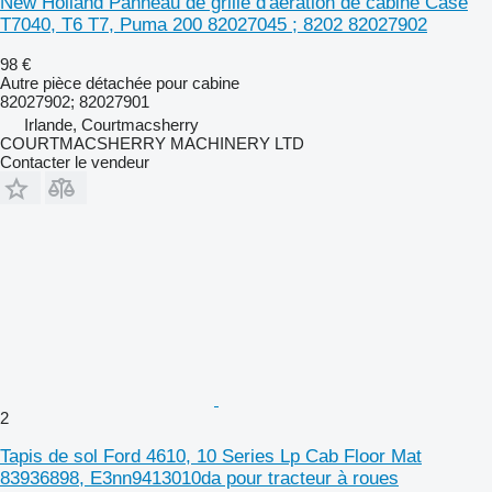
New Holland Panneau de grille d'aération de cabine Case
T7040, T6 T7, Puma 200 82027045 ; 8202 82027902
98 €
Autre pièce détachée pour cabine
82027902; 82027901
Irlande, Courtmacsherry
COURTMACSHERRY MACHINERY LTD
Contacter le vendeur
2
Tapis de sol Ford 4610, 10 Series Lp Cab Floor Mat
83936898, E3nn9413010da pour tracteur à roues