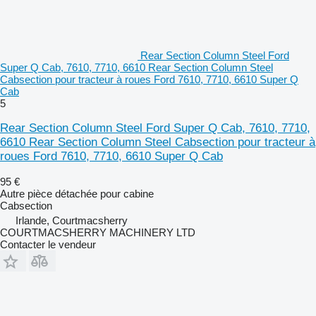
Rear Section Column Steel Ford
Super Q Cab, 7610, 7710, 6610 Rear Section Column Steel
Cabsection pour tracteur à roues Ford 7610, 7710, 6610 Super Q
Cab
5
Rear Section Column Steel Ford Super Q Cab, 7610, 7710,
6610 Rear Section Column Steel Cabsection pour tracteur à
roues Ford 7610, 7710, 6610 Super Q Cab
95 €
Autre pièce détachée pour cabine
Cabsection
Irlande, Courtmacsherry
COURTMACSHERRY MACHINERY LTD
Contacter le vendeur