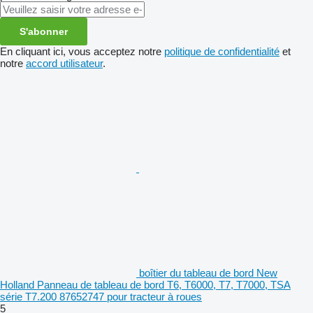
S'abonner
En cliquant ici, vous acceptez notre
politique de confidentialité
et
notre
accord utilisateur
.
boîtier du tableau de bord New
Holland Panneau de tableau de bord T6, T6000, T7, T7000, TSA
série T7.200 87652747 pour tracteur à roues
5