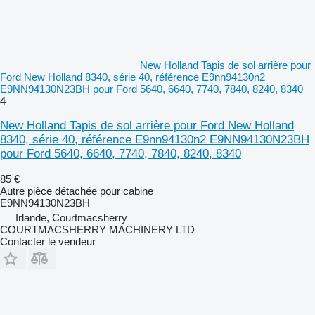
New Holland Tapis de sol arrière pour
Ford New Holland 8340, série 40, référence E9nn94130n2
E9NN94130N23BH pour Ford 5640, 6640, 7740, 7840, 8240, 8340
4
New Holland Tapis de sol arrière pour Ford New Holland
8340, série 40, référence E9nn94130n2 E9NN94130N23BH
pour Ford 5640, 6640, 7740, 7840, 8240, 8340
85 €
Autre pièce détachée pour cabine
E9NN94130N23BH
Irlande, Courtmacsherry
COURTMACSHERRY MACHINERY LTD
Contacter le vendeur