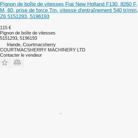
Pignon de boîte de vitesses Fiat New Holland F130, 8260 F,
M, 60, prise de force Tm, vitesse d'entraînement 540 tr/min,
Z6 5151293, 5196193
115 €
Pignon de boîte de vitesses
5151293, 5196193
Irlande, Courtmacsherry
COURTMACSHERRY MACHINERY LTD
Contacter le vendeur