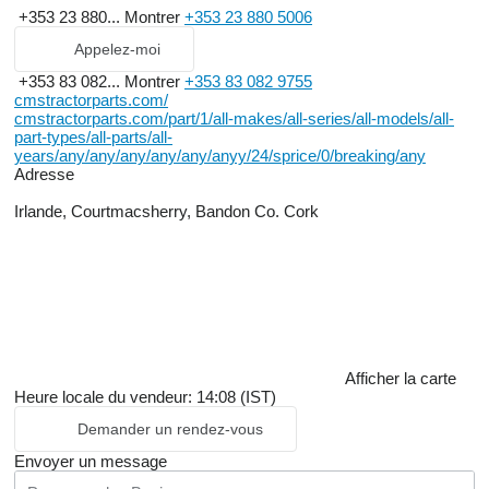
+353 23 880...
Montrer
+353 23 880 5006
Appelez-moi
+353 83 082...
Montrer
+353 83 082 9755
cmstractorparts.com/
cmstractorparts.com/part/1/all-makes/all-series/all-models/all-
part-types/all-parts/all-
years/any/any/any/any/any/anyy/24/sprice/0/breaking/any
Adresse
Irlande, Courtmacsherry, Bandon Co. Cork
Afficher la carte
Heure locale du vendeur: 14:08 (IST)
Demander un rendez-vous
Envoyer un message