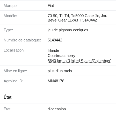
Marque:
Fiat
Modèle:
70-90, Tl, Td, Td5000 Case Jx, Jxu
Bevel Gear 11x43 T 5149442
Type:
jeu de pignons coniques
Numéro de catalogue:
5149442
Localisation:
Irlande
Courtmacsherry
5640 km to "United States/Columbus"
Mise en ligne:
plus d'un mois
Agroline ID:
MN48178
État
État:
d'occasion