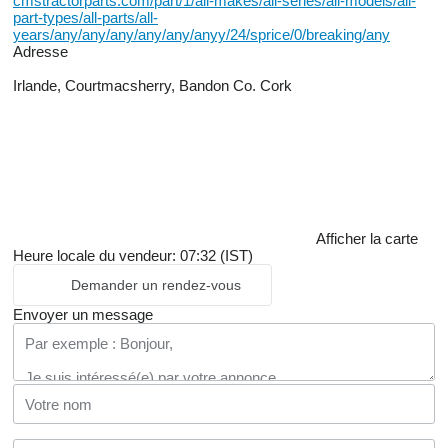
cmstractorparts.com/part/1/all-makes/all-series/all-models/all-
part-types/all-parts/all-
years/any/any/any/any/any/anyy/24/sprice/0/breaking/any
Adresse
Irlande, Courtmacsherry, Bandon Co. Cork
Afficher la carte
Heure locale du vendeur: 07:32 (IST)
Demander un rendez-vous
Envoyer un message