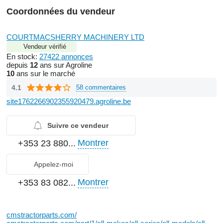
Coordonnées du vendeur
COURTMACSHERRY MACHINERY LTD
Vendeur vérifié
En stock:
27422 annonces
depuis
12
ans sur Agroline
10
ans sur le marché
4.1
58 commentaires
site1762266902355920479.agroline.be
Suivre ce vendeur
Montrer
+353 23 880...
Appelez-moi
Montrer
+353 83 082...
cmstractorparts.com/