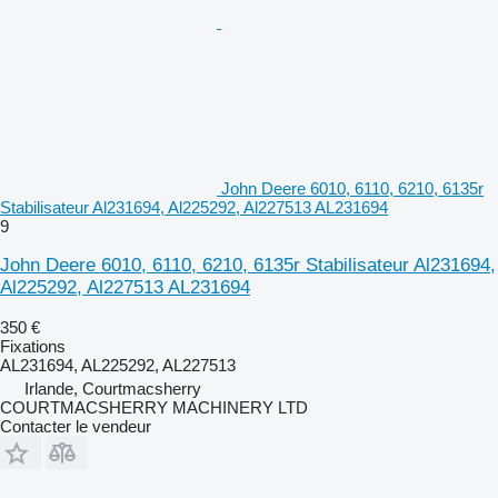
John Deere 6010, 6110, 6210, 6135r
Stabilisateur Al231694, Al225292, Al227513 AL231694
9
John Deere 6010, 6110, 6210, 6135r Stabilisateur Al231694,
Al225292, Al227513 AL231694
350 €
Fixations
AL231694, AL225292, AL227513
Irlande, Courtmacsherry
COURTMACSHERRY MACHINERY LTD
Contacter le vendeur