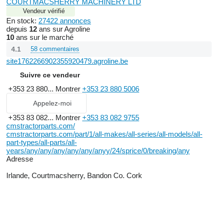
COURTMACSHERRY MACHINERY LTD
Vendeur vérifié
En stock:
27422 annonces
depuis
12
ans sur Agroline
10
ans sur le marché
4.1
58 commentaires
site1762266902355920479.agroline.be
Suivre ce vendeur
+353 23 880...
Montrer
+353 23 880 5006
Appelez-moi
+353 83 082...
Montrer
+353 83 082 9755
cmstractorparts.com/
cmstractorparts.com/part/1/all-makes/all-series/all-models/all-
part-types/all-parts/all-
years/any/any/any/any/any/anyy/24/sprice/0/breaking/any
Adresse
Irlande, Courtmacsherry, Bandon Co. Cork