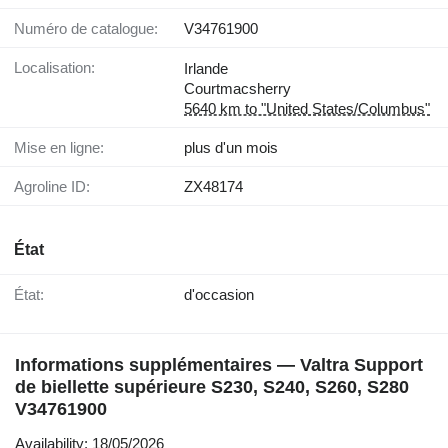
Numéro de catalogue:
V34761900
Localisation:
Irlande
Courtmacsherry
5640 km to "United States/Columbus"
Mise en ligne:
plus d'un mois
Agroline ID:
ZX48174
État
État:
d'occasion
Informations supplémentaires — Valtra Support
de biellette supérieure S230, S240, S260, S280
V34761900
Availability: 18/05/2026