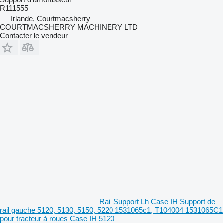
R111555
Irlande, Courtmacsherry
COURTMACSHERRY MACHINERY LTD
Contacter le vendeur
Rail Support Lh Case IH Support de
rail gauche 5120, 5130, 5150, 5220 1531065c1, T104004 1531065C1
pour tracteur à roues Case IH 5120