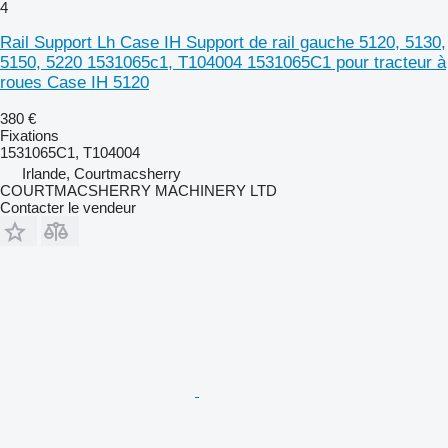
4
Rail Support Lh Case IH Support de rail gauche 5120, 5130,
5150, 5220 1531065c1, T104004 1531065C1 pour tracteur à
roues Case IH 5120
380 €
Fixations
1531065C1, T104004
Irlande, Courtmacsherry
COURTMACSHERRY MACHINERY LTD
Contacter le vendeur