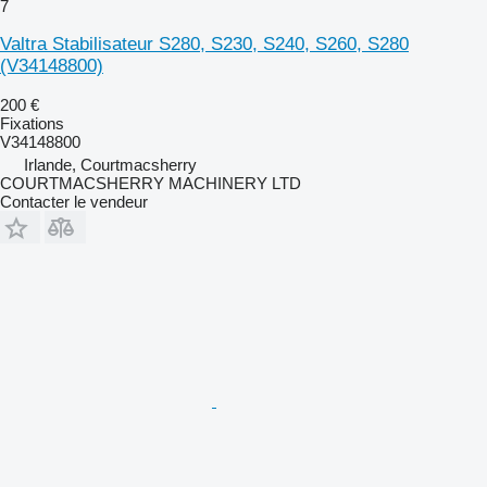
7
Valtra Stabilisateur S280, S230, S240, S260, S280
(V34148800)
200 €
Fixations
V34148800
Irlande, Courtmacsherry
COURTMACSHERRY MACHINERY LTD
Contacter le vendeur