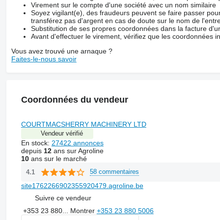
Virement sur le compte d'une société avec un nom similaire
Soyez vigilant(e), des fraudeurs peuvent se faire passer po
transférez pas d'argent en cas de doute sur le nom de l'entre
Substitution de ses propres coordonnées dans la facture d'un
Avant d'effectuer le virement, vérifiez que les coordonnées i
Vous avez trouvé une arnaque ?
Faites-le-nous savoir
Coordonnées du vendeur
COURTMACSHERRY MACHINERY LTD
Vendeur vérifié
En stock:
27422 annonces
depuis
12
ans sur Agroline
10
ans sur le marché
58 commentaires
4.1
site1762266902355920479.agroline.be
Suivre ce vendeur
+353 23 880...
Montrer
+353 23 880 5006