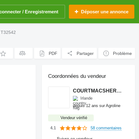
connecter / Enregistrement
Déposer une annonce
0 T32542
PDF
Partager
Problème
Coordonnées du vendeur
COURTMACSHERRY MACHINERY LTD
Irlande
depuis 12 ans sur Agroline
Vendeur vérifié
58 commentaires
4.1
Suivre ce vendeur