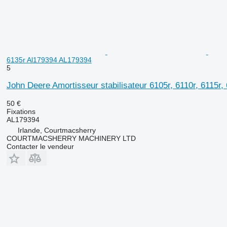
6135r Al179394 AL179394
5
John Deere Amortisseur stabilisateur 6105r, 6110r, 6115r
50 €
Fixations
AL179394
Irlande, Courtmacsherry
COURTMACSHERRY MACHINERY LTD
Contacter le vendeur