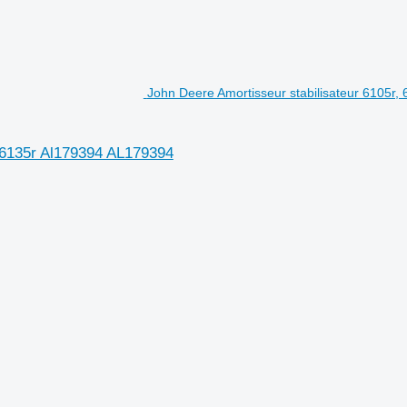
John Deere Amortisseur stabilisateur 6105r, 
, 6135r Al179394 AL179394