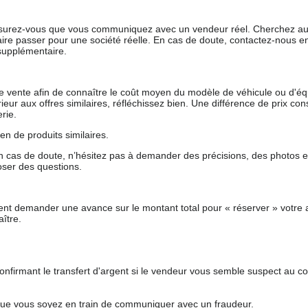
 assurez-vous que vous communiquez avec un vendeur réel. Cherchez au
aire passer pour une société réelle. En cas de doute, contactez-nous en 
supplémentaire.
 de vente afin de connaître le coût moyen du modèle de véhicule ou d'
férieur aux offres similaires, réfléchissez bien. Une différence de prix co
rie.
en de produits similaires.
 cas de doute, n’hésitez pas à demander des précisions, des photos 
oser des questions.
nt demander une avance sur le montant total pour « réserver » votre a
ître.
nfirmant le transfert d'argent si le vendeur vous semble suspect au c
que vous soyez en train de communiquer avec un fraudeur.