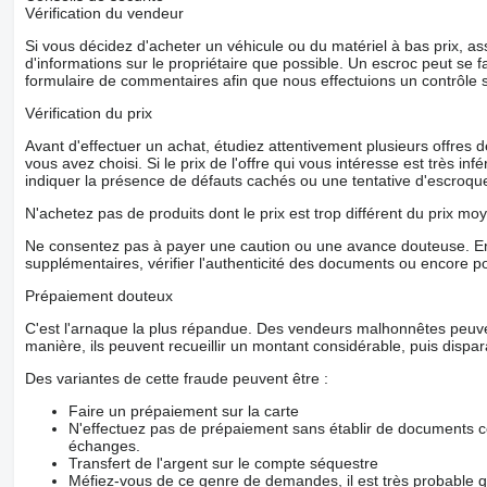
Vérification du vendeur
Si vous décidez d'acheter un véhicule ou du matériel à bas prix,
d'informations sur le propriétaire que possible. Un escroc peut se f
formulaire de commentaires afin que nous effectuions un contrôle 
Vérification du prix
Avant d'effectuer un achat, étudiez attentivement plusieurs offres
vous avez choisi. Si le prix de l'offre qui vous intéresse est très in
indiquer la présence de défauts cachés ou une tentative d'escroque
N'achetez pas de produits dont le prix est trop différent du prix moy
Ne consentez pas à payer une caution ou une avance douteuse. En
supplémentaires, vérifier l'authenticité des documents ou encore p
Prépaiement douteux
C'est l'arnaque la plus répandue. Des vendeurs malhonnêtes peuve
manière, ils peuvent recueillir un montant considérable, puis dispara
Des variantes de cette fraude peuvent être :
Faire un prépaiement sur la carte
N'effectuez pas de prépaiement sans établir de documents co
échanges.
Transfert de l'argent sur le compte séquestre
Méfiez-vous de ce genre de demandes, il est très probable 