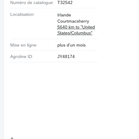
Numéro de catalogue:
T32542
Localisation:
Irlande
Courtmacsherry
5640 km to "United
States/Columbus"
Mise en ligne:
plus d'un mois
Agroline ID:
JY48174