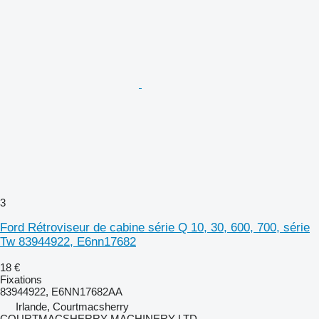
3
Ford Rétroviseur de cabine série Q 10, 30, 600, 700, série
Tw 83944922, E6nn17682
18 €
Fixations
83944922, E6NN17682AA
Irlande, Courtmacsherry
COURTMACSHERRY MACHINERY LTD