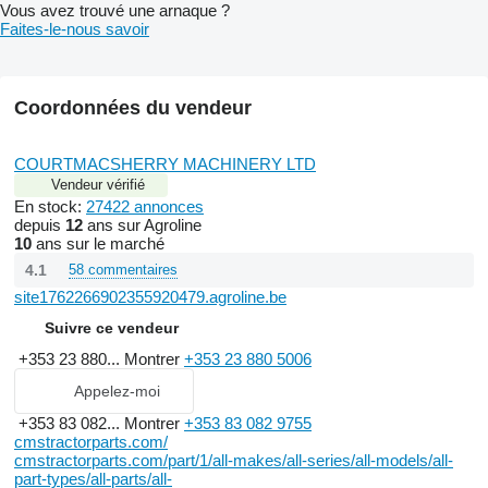
Vous avez trouvé une arnaque ?
Faites-le-nous savoir
Coordonnées du vendeur
COURTMACSHERRY MACHINERY LTD
Vendeur vérifié
En stock:
27422 annonces
depuis
12
ans sur Agroline
10
ans sur le marché
4.1
58 commentaires
site1762266902355920479.agroline.be
Suivre ce vendeur
+353 23 880...
Montrer
+353 23 880 5006
Appelez-moi
+353 83 082...
Montrer
+353 83 082 9755
cmstractorparts.com/
cmstractorparts.com/part/1/all-makes/all-series/all-models/all-
part-types/all-parts/all-