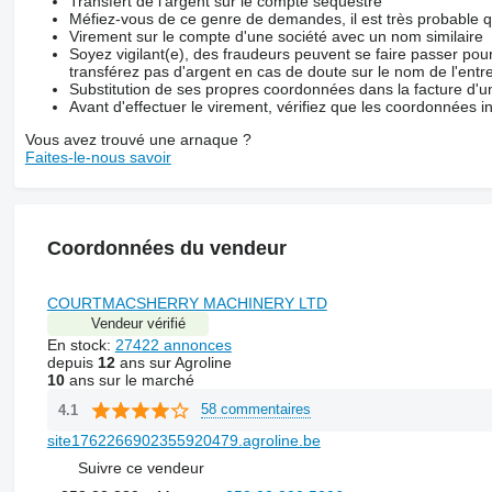
Transfert de l'argent sur le compte séquestre
Méfiez-vous de ce genre de demandes, il est très probable 
Virement sur le compte d'une société avec un nom similaire
Soyez vigilant(e), des fraudeurs peuvent se faire passer po
transférez pas d'argent en cas de doute sur le nom de l'entre
Substitution de ses propres coordonnées dans la facture d'un
Avant d'effectuer le virement, vérifiez que les coordonnées i
Vous avez trouvé une arnaque ?
Faites-le-nous savoir
Coordonnées du vendeur
COURTMACSHERRY MACHINERY LTD
Vendeur vérifié
En stock:
27422 annonces
depuis
12
ans sur Agroline
10
ans sur le marché
58 commentaires
4.1
site1762266902355920479.agroline.be
Suivre ce vendeur