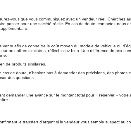
 assurez-vous que vous communiquez avec un vendeur réel. Cherchez au
aire passer pour une société réelle. En cas de doute, contactez-nous en 
supplémentaire.
 de vente afin de connaître le coût moyen du modèle de véhicule ou d'
férieur aux offres similaires, réfléchissez bien. Une différence de prix co
rie.
en de produits similaires.
 cas de doute, n’hésitez pas à demander des précisions, des photos 
oser des questions.
nt demander une avance sur le montant total pour « réserver » votre a
ître.
nfirmant le transfert d'argent si le vendeur vous semble suspect au c