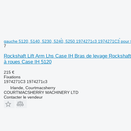
gauche 5120, 5140, 5230, 5240, 5250 1974271c3 1974271C3 pour t
7
Rockshaft Lift Arm Lhs Case IH Bras de levage Rockshaf
à roues Case IH 5120
215 €
Fixations
1974271C3 1974271c3
Irlande, Courtmacsherry
COURTMACSHERRY MACHINERY LTD
Contacter le vendeur