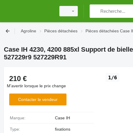
Agroline
Pièces détachées
Pièces détachées Case 
Case IH 4230, 4200 885xl Support de biell
527229r9 527229R91
210 €
1/6
M'avertir lorsque le prix change
Contacter le vendeur
Marque:
Case IH
Type:
fixations