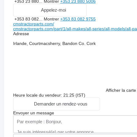
+353 23 880...
Montrer
+353 23 880 5006
Appelez-moi
+353 83 082...
Montrer
+353 83 082 9755
cmstractorparts.com/
cmstractorparts.com/part/1/all-makes/all-series/all-models/all-p
Adresse
Irlande, Courtmacsherry, Bandon Co. Cork
Afficher la carte
Heure locale du vendeur: 21:25 (IST)
Demander un rendez-vous
Envoyer un message