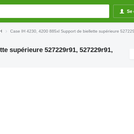
Se 
IH
Case IH 4230, 4200 885xl Support de biellette supérieure 527
ette supérieure 527229r91, 527229r91,