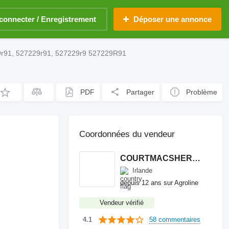
connecter / Enregistrement
Déposer une annonce
229r91, 527229r91, 527229r9 527229R91
PDF
Partager
Problème
Coordonnées du vendeur
COURTMACSHERRY MACHINERY LTD
Irlande
depuis 12 ans sur Agroline
Vendeur vérifié
58 commentaires
4.1