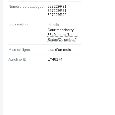
Numéro de catalogue:
527229R91,
527229R91,
527229R92
Localisation:
Irlande
Courtmacsherry
5640 km to "United
States/Columbus"
Mise en ligne:
plus d'un mois
Agroline ID:
EY48174