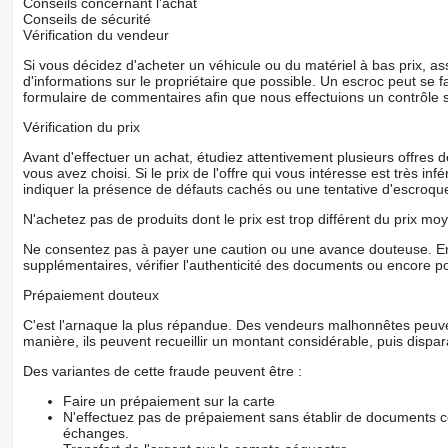
Conseils concernant l'achat
Conseils de sécurité
Vérification du vendeur
Si vous décidez d'acheter un véhicule ou du matériel à bas prix,
d'informations sur le propriétaire que possible. Un escroc peut se f
formulaire de commentaires afin que nous effectuions un contrôle 
Vérification du prix
Avant d'effectuer un achat, étudiez attentivement plusieurs offres
vous avez choisi. Si le prix de l'offre qui vous intéresse est très in
indiquer la présence de défauts cachés ou une tentative d'escroque
N'achetez pas de produits dont le prix est trop différent du prix moy
Ne consentez pas à payer une caution ou une avance douteuse. En
supplémentaires, vérifier l'authenticité des documents ou encore p
Prépaiement douteux
C'est l'arnaque la plus répandue. Des vendeurs malhonnêtes peuve
manière, ils peuvent recueillir un montant considérable, puis dispara
Des variantes de cette fraude peuvent être :
Faire un prépaiement sur la carte
N'effectuez pas de prépaiement sans établir de documents co
échanges.