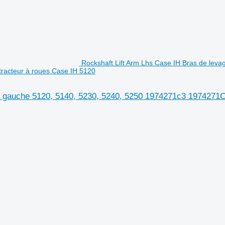
Rockshaft Lift Arm Lhs Case IH Bras de leva
racteur à roues Case IH 5120
t gauche 5120, 5140, 5230, 5240, 5250 1974271c3 1974271C