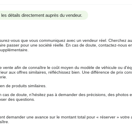
us les détails directement auprès du vendeur.
 assurez-vous que vous communiquez avec un vendeur réel. Cherchez au
aire passer pour une société réelle. En cas de doute, contactez-nous en 
supplémentaire.
 de vente afin de connaître le coût moyen du modèle de véhicule ou d'
férieur aux offres similaires, réfléchissez bien. Une différence de prix co
rie.
en de produits similaires.
 cas de doute, n’hésitez pas à demander des précisions, des photos 
oser des questions.
nt demander une avance sur le montant total pour « réserver » votre a
ître.