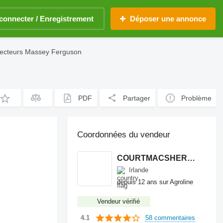
connecter / Enregistrement
Déposer une annonce
lecteurs Massey Ferguson
PDF
Partager
Problème
Coordonnées du vendeur
COURTMACSHERRY MACHINERY LTD
Irlande
depuis 12 ans sur Agroline
Vendeur vérifié
58 commentaires
4.1