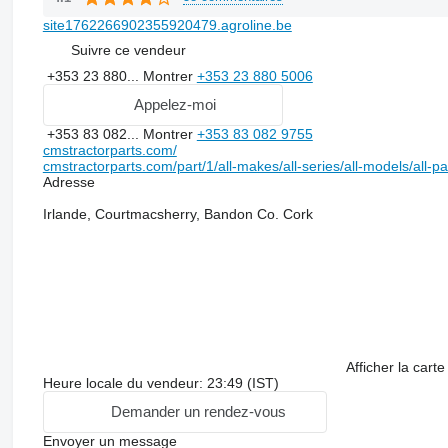
site1762266902355920479.agroline.be
Suivre ce vendeur
+353 23 880...
Montrer
+353 23 880 5006
Appelez-moi
+353 83 082...
Montrer
+353 83 082 9755
cmstractorparts.com/
cmstractorparts.com/part/1/all-makes/all-series/all-models/all-p
Adresse
Irlande, Courtmacsherry, Bandon Co. Cork
Afficher la carte
Heure locale du vendeur: 23:49 (IST)
Demander un rendez-vous
Envoyer un message