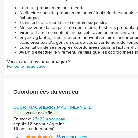
Faire un prépaiement sur la carte
N'effectuez pas de prépaiement sans établir de documents co
échanges.
Transfert de l'argent sur le compte séquestre
Méfiez-vous de ce genre de demandes, il est très probable 
Virement sur le compte d'une société avec un nom similaire
Soyez vigilant(e), des fraudeurs peuvent se faire passer po
transférez pas d'argent en cas de doute sur le nom de l'entre
Substitution de ses propres coordonnées dans la facture d'un
Avant d'effectuer le virement, vérifiez que les coordonnées i
Vous avez trouvé une arnaque ?
Faites-le-nous savoir
Coordonnées du vendeur
COURTMACSHERRY MACHINERY LTD
Vendeur vérifié
En stock:
27422 annonces
depuis
12
ans sur Agroline
10
ans sur le marché
58 commentaires
4.1