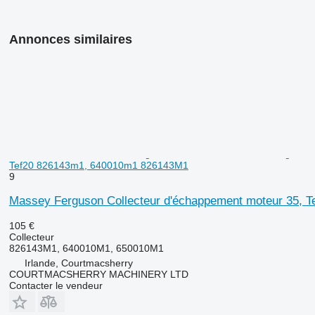
Annonces similaires
Tef20 826143m1, 640010m1 826143M1
9
Massey Ferguson Collecteur d'échappement moteur 35, 
105 €
Collecteur
826143M1, 640010M1, 650010M1
Irlande, Courtmacsherry
COURTMACSHERRY MACHINERY LTD
Contacter le vendeur