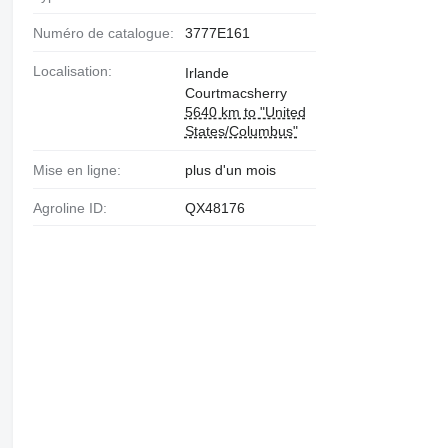
Numéro de catalogue:
3777E161
Localisation:
Irlande
Courtmacsherry
5640 km to "United
States/Columbus"
Mise en ligne:
plus d'un mois
Agroline ID:
QX48176