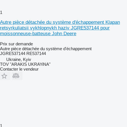
1
Autre pièce détachée du système d'échappement Klapan
retsyrkuliatsii vykhlopnykh haziv JGRE537144 pour
moissonneuse-batteuse John Deere
Prix sur demande
Autre pièce détachée du système d'échappement
JGRE537144 RE537144
Ukraine, Kyiv
TOV "ARAKIS UKRAYiNA"
Contacter le vendeur
1