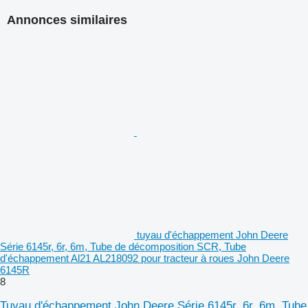
Annonces similaires
tuyau d'échappement John Deere
Série 6145r, 6r, 6m, Tube de décomposition SCR, Tube
d'échappement Al21 AL218092 pour tracteur à roues John Deere
6145R
8
Tuyau d'échappement John Deere Série 6145r, 6r, 6m, Tube