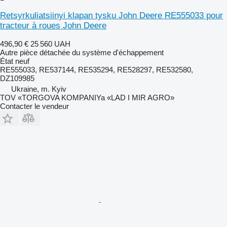
Retsyrkuliatsiinyi klapan tysku John Deere RE555033 pour
tracteur à roues John Deere
496,90 €
25 560 UAH
Autre pièce détachée du système d'échappement
État
neuf
RE555033, RE537144, RE535294, RE528297, RE532580,
DZ109985
Ukraine, m. Kyiv
TOV «TORGOVA KOMPANIYa «LAD I MIR AGRO»
Contacter le vendeur