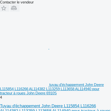
Contacter le vendeur
tuyau d'échappement John Deere
L115854 L116266 AL114382 L113259 L113658 AL114940 pour
tracteur à roues John Deere 6910S
4
Tuyau d'échappement John Deere L115854 L116266
AL114382 L113259 L113658 AL114940 pour tracteur à roues