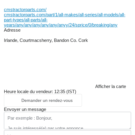
cmstractorparts.com/
cmstractorparts.com/part/1/all-makes/all-series/all-models/all-
part-types/all-parts/all-
years/any/any/any/any/any/anyy/24/sprice/0/breaking/any
Adresse
Irlande, Courtmacsherry, Bandon Co. Cork
Afficher la carte
Heure locale du vendeur: 12:35 (IST)
Demander un rendez-vous
Envoyer un message