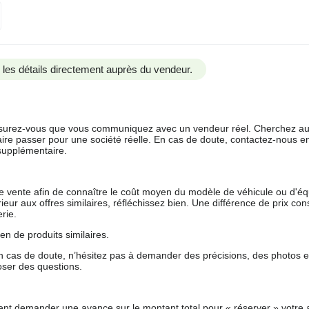
us les détails directement auprès du vendeur.
 assurez-vous que vous communiquez avec un vendeur réel. Cherchez au
aire passer pour une société réelle. En cas de doute, contactez-nous en 
supplémentaire.
 de vente afin de connaître le coût moyen du modèle de véhicule ou d'
férieur aux offres similaires, réfléchissez bien. Une différence de prix co
rie.
en de produits similaires.
 cas de doute, n’hésitez pas à demander des précisions, des photos 
oser des questions.
nt demander une avance sur le montant total pour « réserver » votre a