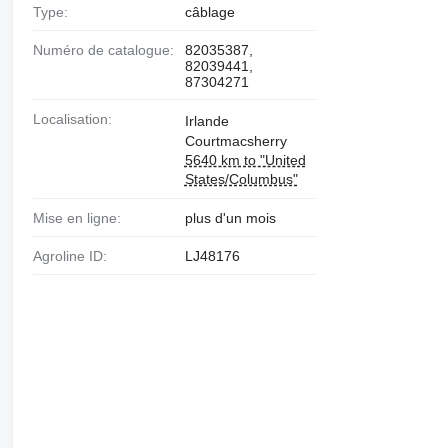
Type:
câblage
Numéro de catalogue:
82035387,
82039441,
87304271
Localisation:
Irlande
Courtmacsherry
5640 km to "United
States/Columbus"
Mise en ligne:
plus d'un mois
Agroline ID:
LJ48176