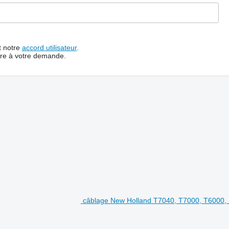
t notre
accord utilisateur
.
dre à votre demande.
câblage New Holland T7040, T7000, T6000,