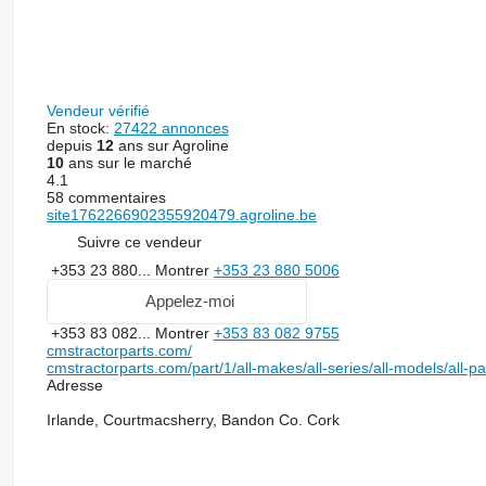
Vendeur vérifié
En stock:
27422 annonces
depuis
12
ans sur Agroline
10
ans sur le marché
4.1
58 commentaires
site1762266902355920479.agroline.be
Suivre ce vendeur
+353 23 880...
Montrer
+353 23 880 5006
Appelez-moi
+353 83 082...
Montrer
+353 83 082 9755
cmstractorparts.com/
cmstractorparts.com/part/1/all-makes/all-series/all-models/all-p
Adresse
Irlande, Courtmacsherry, Bandon Co. Cork