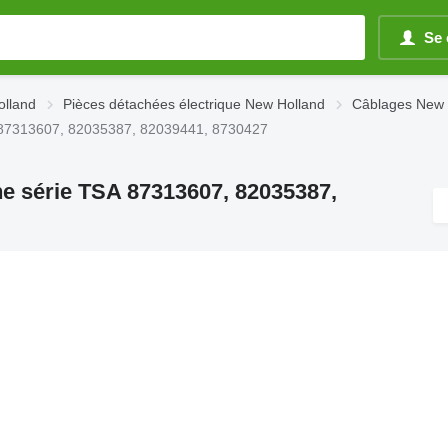
Se 
olland
Pièces détachées électrique New Holland
Câblages New 
A 87313607, 82035387, 82039441, 8730427
e série TSA 87313607, 82035387,