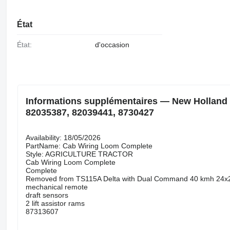
État
État:
d'occasion
Informations supplémentaires — New Holland 
82035387, 82039441, 8730427
Availability: 18/05/2026
PartName: Cab Wiring Loom Complete
Style: AGRICULTURE TRACTOR
Cab Wiring Loom Complete
Complete
Removed from TS115A Delta with Dual Command 40 kmh 24x2
mechanical remote
draft sensors
2 lift assistor rams
87313607