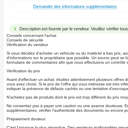
Demander des informations supplémentaires
Description est fournie par le vendeur. Veuillez vérifier to
Conseils concernant l'achat
Conseils de sécurité
Vérification du vendeur
Si vous décidez d'acheter un véhicule ou du matériel à bas prix,
d'informations sur le propriétaire que possible. Un escroc peut se f
formulaire de commentaires afin que nous effectuions un contrôle 
Vérification du prix
Avant d'effectuer un achat, étudiez attentivement plusieurs offres
vous avez choisi. Si le prix de l'offre qui vous intéresse est très in
indiquer la présence de défauts cachés ou une tentative d'escroque
N'achetez pas de produits dont le prix est trop différent du prix moy
Ne consentez pas à payer une caution ou une avance douteuse. En
supplémentaires, vérifier l'authenticité des documents ou encore p
Prépaiement douteux
C'est l'arnaque la plus répandue. Des vendeurs malhonnêtes peuve