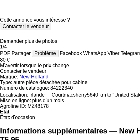
Cette annonce vous intéresse ?
Contacter le vendeur
Demander plus de photos
1/4
PDF
Partager
Problème
Facebook
WhatsApp
Viber
Telegra
80 €
M'avertir lorsque le prix change
Contacter le vendeur
Marque:
New Holland
Type:
autre pièce détachée pour cabine
Numéro de catalogue:
84222340
Localisation:
Irlande
Courtmacsherry
5640 km to "United Sta
Mise en ligne:
plus d'un mois
Agroline ID:
MZ48178
État
État:
d'occasion
Informations supplémentaires — New H
T5.95