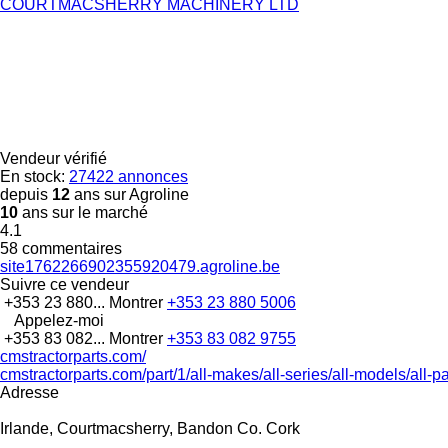
COURTMACSHERRY MACHINERY LTD
Vendeur vérifié
En stock:
27422 annonces
depuis
12
ans sur Agroline
10
ans sur le marché
4.1
58 commentaires
site1762266902355920479.agroline.be
Suivre ce vendeur
+353 23 880...
Montrer
+353 23 880 5006
Appelez-moi
+353 83 082...
Montrer
+353 83 082 9755
cmstractorparts.com/
cmstractorparts.com/part/1/all-makes/all-series/all-models/all-p
Adresse
Irlande, Courtmacsherry, Bandon Co. Cork