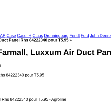
AP
Case
Case IH
Claas
Dronningborg
Fendt
Ford
John Deere
 Duct Panel Rhs 84222340 pour T5.95
»
Farmall, Luxxum Air Duct Pan
m
Rhs 84222340 pour T5.95