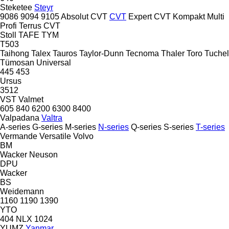
Steketee
Steyr
9086
9094
9105
Absolut CVT
CVT
Expert CVT
Kompakt
Multi
Profi
Terrus CVT
Stoll
TAFE
TYM
T503
Taihong
Talex
Tauros
Taylor-Dunn
Tecnoma
Thaler
Toro
Tuchel
Tümosan
Universal
445
453
Ursus
3512
VST
Valmet
605
840
6200
6300
8400
Valpadana
Valtra
A-series
G-series
M-series
N-series
Q-series
S-series
T-series
Vermande
Versatile
Volvo
BM
Wacker Neuson
DPU
Wacker
BS
Weidemann
1160
1190
1390
YTO
404
NLX 1024
YUMZ
Yanmar