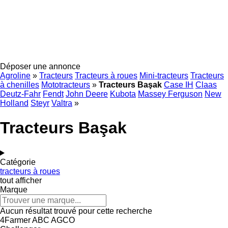
Déposer une annonce
Agroline
»
Tracteurs
Tracteurs à roues
Mini-tracteurs
Tracteurs
à chenilles
Mototracteurs
»
Tracteurs Başak
Case IH
Claas
Deutz-Fahr
Fendt
John Deere
Kubota
Massey Ferguson
New
Holland
Steyr
Valtra
»
Tracteurs Başak
Catégorie
tracteurs à roues
tout afficher
Marque
Aucun résultat trouvé pour cette recherche
4Farmer
ABC
AGCO