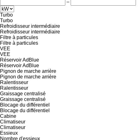
–
Turbo
Turbo
Refroidisseur intermédiaire
Refroidisseur intermédiaire
Filtre à particules
Filtre à particules
VEE
VEE
Réservoir AdBlue
Réservoir AdBlue
Pignon de marche arrière
Pignon de marche arrière
Ralentisseur
Ralentisseur
Graissage centralisé
Graissage centralisé
Blocage du différentiel
Blocage du différentiel
Cabine
Climatiseur
Climatiseur
Essieux
Nombre d'essieux