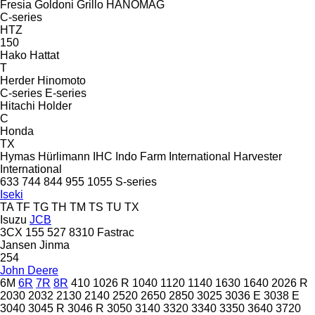
Fresia
Goldoni
Grillo
HANOMAG
C-series
HTZ
150
Hako
Hattat
T
Herder
Hinomoto
C-series
E-series
Hitachi
Holder
C
Honda
TX
Hymas
Hürlimann
IHC
Indo Farm
International Harvester
International
633
744
844
955
1055
S-series
Iseki
TA
TF
TG
TH
TM
TS
TU
TX
Isuzu
JCB
3CX
155
527
8310
Fastrac
Jansen
Jinma
254
John Deere
6M
6R
7R
8R
410
1026 R
1040
1120
1140
1630
1640
2026 R
2030
2032
2130
2140
2520
2650
2850
3025
3036 E
3038 E
3040
3045 R
3046 R
3050
3140
3320
3340
3350
3640
3720