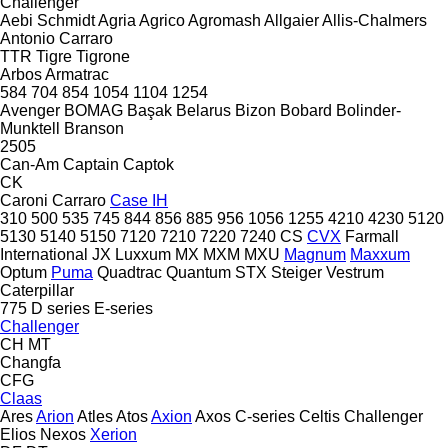
Challenger
Aebi Schmidt
Agria
Agrico
Agromash
Allgaier
Allis-Chalmers
Antonio Carraro
TTR
Tigre
Tigrone
Arbos
Armatrac
584
704
854
1054
1104
1254
Avenger
BOMAG
Başak
Belarus
Bizon
Bobard
Bolinder-
Munktell
Branson
2505
Can-Am
Captain
Captok
CK
Caroni
Carraro
Case IH
310
500
535
745
844
856
885
956
1056
1255
4210
4230
5120
5130
5140
5150
7120
7210
7220
7240
CS
CVX
Farmall
International
JX
Luxxum
MX
MXM
MXU
Magnum
Maxxum
Optum
Puma
Quadtrac
Quantum
STX
Steiger
Vestrum
Caterpillar
775
D series
E-series
Challenger
CH
MT
Changfa
CFG
Claas
Ares
Arion
Atles
Atos
Axion
Axos
C-series
Celtis
Challenger
Elios
Nexos
Xerion