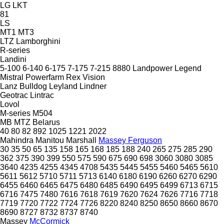
LG
LKT
81
LS
MT1
MT3
LTZ
Lamborghini
R-series
Landini
5-100
6-140
6-175
7-175
7-215
8880
Landpower
Legend
Mistral
Powerfarm
Rex
Vision
Lanz Bulldog
Leyland
Lindner
Geotrac
Lintrac
Lovol
M-series
M504
MB
MTZ Belarus
40
80
82
892
1025
1221
2022
Mahindra
Manitou
Marshall
Massey Ferguson
30
35
50
65
135
158
165
168
185
188
240
265
275
285
290
362
375
390
399
550
575
590
675
690
698
3060
3080
3085
3640
4235
4255
4345
4708
5435
5445
5455
5460
5465
5610
5611
5612
5710
5711
5713
6140
6180
6190
6260
6270
6290
6455
6460
6465
6475
6480
6485
6490
6495
6499
6713
6715
6716
7475
7480
7616
7618
7619
7620
7624
7626
7716
7718
7719
7720
7722
7724
7726
8220
8240
8250
8650
8660
8670
8690
8727
8732
8737
8740
Massey
McCormick