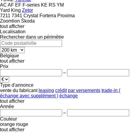
AC
AF
EF
F-series
KE
RS
YM
Yard King
Zetor
7211
7341
Crystal
Forterra
Proxima
Zoomlion
Škoda
tout afficher
Localisation
Rechercher dans un périmètre
Belgique
tout afficher
Prix
–
Type d'annonce
vente
du fabricant
leasing
crédit
par versements
trade-in (
échange avec supplément )
échange
tout afficher
Année
–
Couleur
orange
rouge
tout afficher