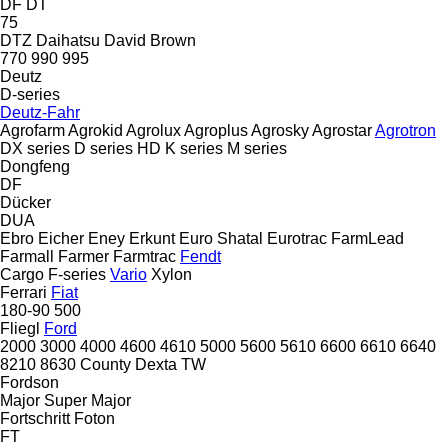
DF
DT
75
DTZ
Daihatsu
David Brown
770
990
995
Deutz
D-series
Deutz-Fahr
Agrofarm
Agrokid
Agrolux
Agroplus
Agrosky
Agrostar
Agrotron
DX series
D series
HD
K series
M series
Dongfeng
DF
Dücker
DUA
Ebro
Eicher
Eney
Erkunt
Euro Shatal
Eurotrac
FarmLead
Farmall
Farmer
Farmtrac
Fendt
Cargo
F-series
Vario
Xylon
Ferrari
Fiat
180-90
500
Fliegl
Ford
2000
3000
4000
4600
4610
5000
5600
5610
6600
6610
6640
8210
8630
County
Dexta
TW
Fordson
Major
Super Major
Fortschritt
Foton
FT