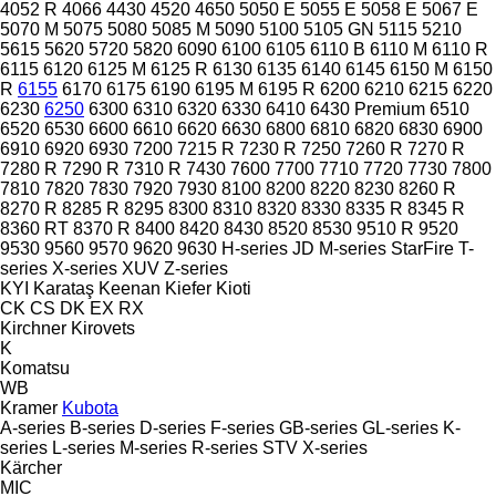
4052 R
4066
4430
4520
4650
5050 E
5055 E
5058 E
5067 E
5070 M
5075
5080
5085 M
5090
5100
5105 GN
5115
5210
5615
5620
5720
5820
6090
6100
6105
6110 B
6110 M
6110 R
6115
6120
6125 M
6125 R
6130
6135
6140
6145
6150 M
6150
R
6155
6170
6175
6190
6195 M
6195 R
6200
6210
6215
6220
6230
6250
6300
6310
6320
6330
6410
6430 Premium
6510
6520
6530
6600
6610
6620
6630
6800
6810
6820
6830
6900
6910
6920
6930
7200
7215 R
7230 R
7250
7260 R
7270 R
7280 R
7290 R
7310 R
7430
7600
7700
7710
7720
7730
7800
7810
7820
7830
7920
7930
8100
8200
8220
8230
8260 R
8270 R
8285 R
8295
8300
8310
8320
8330
8335 R
8345 R
8360 RT
8370 R
8400
8420
8430
8520
8530
9510 R
9520
9530
9560
9570
9620
9630
H-series
JD
M-series
StarFire
T-
series
X-series
XUV
Z-series
KYI
Karataş
Keenan
Kiefer
Kioti
CK
CS
DK
EX
RX
Kirchner
Kirovets
K
Komatsu
WB
Kramer
Kubota
A-series
B-series
D-series
F-series
GB-series
GL-series
K-
series
L-series
M-series
R-series
STV
X-series
Kärcher
MIC