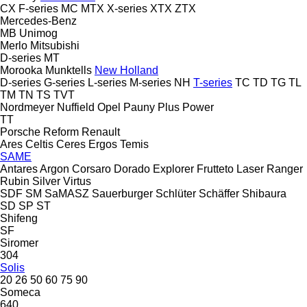
CX
F-series
MC
MTX
X-series
XTX
ZTX
Mercedes-Benz
MB
Unimog
Merlo
Mitsubishi
D-series
MT
Morooka
Munktells
New Holland
D-series
G-series
L-series
M-series
NH
T-series
TC
TD
TG
TL
TM
TN
TS
TVT
Nordmeyer
Nuffield
Opel
Pauny
Plus Power
TT
Porsche
Reform
Renault
Ares
Celtis
Ceres
Ergos
Temis
SAME
Antares
Argon
Corsaro
Dorado
Explorer
Frutteto
Laser
Ranger
Rubin
Silver
Virtus
SDF
SM
SaMASZ
Sauerburger
Schlüter
Schäffer
Shibaura
SD
SP
ST
Shifeng
SF
Siromer
304
Solis
20
26
50
60
75
90
Someca
640