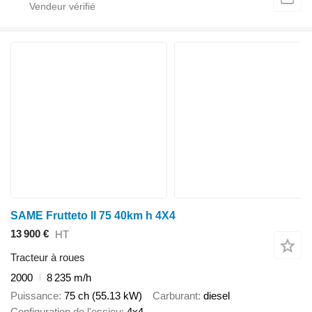
SAME Frutteto II 75 40km h 4X4
13 900 €
HT
Tracteur à roues
2000
8 235 m/h
Puissance
75 ch (55.13 kW)
Carburant
diesel
Configuration de l'essieu
4x4