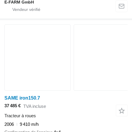
E-FARM GmbH
SAME iron150.7
37 485 €
TVA incluse
Tracteur à roues
2006
9 410 m/h