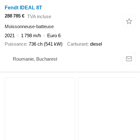
Fendt IDEAL 8T
288 785 €
TVA incluse
Moissonneuse-batteuse
2021
1 798 m/h
Euro 6
Puissance
736 ch (541 kW)
Carburant
diesel
Roumanie, Bucharest