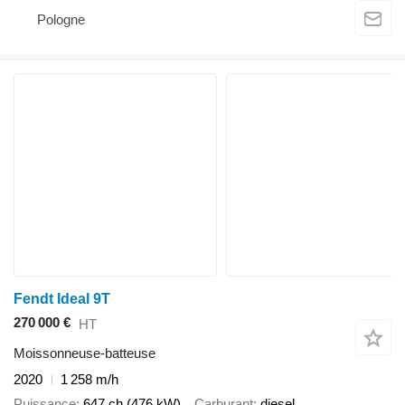
Pologne
Fendt Ideal 9T
270 000 €
HT
Moissonneuse-batteuse
2020
1 258 m/h
Puissance
647 ch (476 kW)
Carburant
diesel