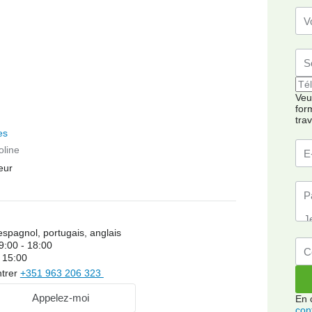
Veui
for
tra
es
oline
eur
espagnol, portugais, anglais
9:00 - 18:00
 15:00
trer
+351 963 206 323
Appelez-moi
En 
conf