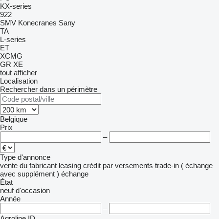
KX-series
922
SMV Konecranes
Sany
TA
L-series
ET
XCMG
GR
XE
tout afficher
Localisation
Rechercher dans un périmètre
Belgique
Prix
–
Type d'annonce
vente
du fabricant
leasing
crédit
par versements
trade-in ( échange
avec supplément )
échange
État
neuf
d'occasion
Année
–
Agroline ID