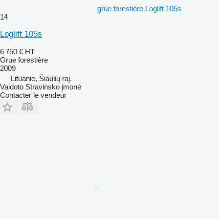
grue forestière Loglift 105s
14
Loglift 105s
6 750 €
HT
Grue forestière
2009
Lituanie, Šiaulių raj.
Vaidoto Stravinsko įmonė
Contacter le vendeur