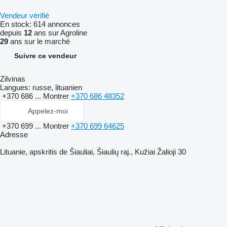
Vendeur vérifié
En stock:
614 annonces
depuis
12
ans sur Agroline
29
ans sur le marché
Suivre ce vendeur
Zilvinas
Langues:
russe, lituanien
+370 686 ...
Montrer
+370 686 48352
Appelez-moi
+370 699 ...
Montrer
+370 699 64625
Adresse
Lituanie, apskritis de Šiauliai, Šiaulių raj., Kužiai Žalioji 30