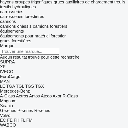
hayons
groupes frigorifiques
grues auxiliaires de chargement
treuils
treuils hydrauliques
carrosseries
carrosseries forestières
camions
camions châssis
camions forestiers
équipements
équipements pour matériel forestier
grues forestières
Marque
Aucun résultat trouvé pour cette recherche
SUPRA
XF
IVECO
EuroCargo
MAN
LE
TGA
TGL
TGS
TGX
Mercedes-Benz
A-Class
Actros
Antos
Atego
Axor
R-Class
Magnum
Scania
G-series
P-series
R-series
Volvo
EC
FE
FH
FL
FM
WABCO