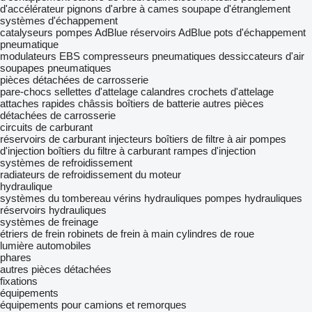
d'accélérateur
pignons d'arbre à cames
soupape d'étranglement
systèmes d'échappement
catalyseurs
pompes AdBlue
réservoirs AdBlue
pots d'échappement
pneumatique
modulateurs EBS
compresseurs pneumatiques
dessiccateurs d'air
soupapes pneumatiques
pièces détachées de carrosserie
pare-chocs
sellettes d'attelage
calandres
crochets d'attelage
attaches rapides
châssis
boîtiers de batterie
autres pièces
détachées de carrosserie
circuits de carburant
réservoirs de carburant
injecteurs
boîtiers de filtre à air
pompes
d'injection
boîtiers du filtre à carburant
rampes d'injection
systèmes de refroidissement
radiateurs de refroidissement du moteur
hydraulique
systèmes du tombereau
vérins hydrauliques
pompes hydrauliques
réservoirs hydrauliques
systèmes de freinage
étriers de frein
robinets de frein à main
cylindres de roue
lumière automobiles
phares
autres pièces détachées
fixations
équipements
équipements pour camions et remorques