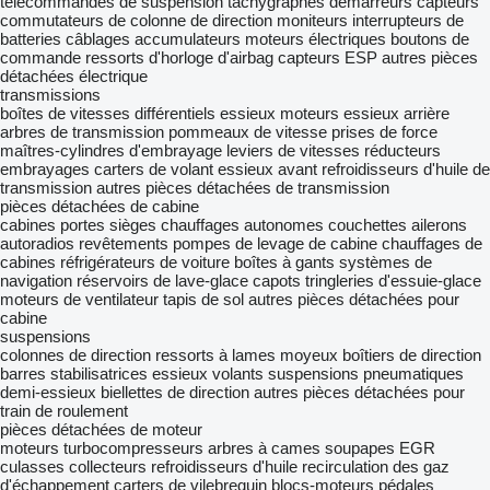
télécommandes de suspension
tachygraphes
démarreurs
capteurs
commutateurs de colonne de direction
moniteurs
interrupteurs de
batteries
câblages
accumulateurs
moteurs électriques
boutons de
commande
ressorts d'horloge d'airbag
capteurs ESP
autres pièces
détachées électrique
transmissions
boîtes de vitesses
différentiels
essieux moteurs
essieux arrière
arbres de transmission
pommeaux de vitesse
prises de force
maîtres-cylindres d'embrayage
leviers de vitesses
réducteurs
embrayages
carters de volant
essieux avant
refroidisseurs d'huile de
transmission
autres pièces détachées de transmission
pièces détachées de cabine
cabines
portes
sièges
chauffages autonomes
couchettes
ailerons
autoradios
revêtements
pompes de levage de cabine
chauffages de
cabines
réfrigérateurs de voiture
boîtes à gants
systèmes de
navigation
réservoirs de lave-glace
capots
tringleries d'essuie-glace
moteurs de ventilateur
tapis de sol
autres pièces détachées pour
cabine
suspensions
colonnes de direction
ressorts à lames
moyeux
boîtiers de direction
barres stabilisatrices
essieux
volants
suspensions pneumatiques
demi-essieux
biellettes de direction
autres pièces détachées pour
train de roulement
pièces détachées de moteur
moteurs
turbocompresseurs
arbres à cames
soupapes EGR
culasses
collecteurs
refroidisseurs d'huile
recirculation des gaz
d'échappement
carters de vilebrequin
blocs-moteurs
pédales