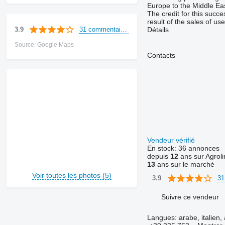
Europe to the Middle Eas
The credit for this suc
result of the sales of u
31 commentaires
3.9
Détails
Source: Google Maps
Contacts
Vendeur vérifié
En stock:
36 annonces
depuis
12
ans sur Agroli
13
ans sur le marché
Voir toutes les photos (5)
31
3.9
Suivre ce vendeur
Langues:
arabe, italien,