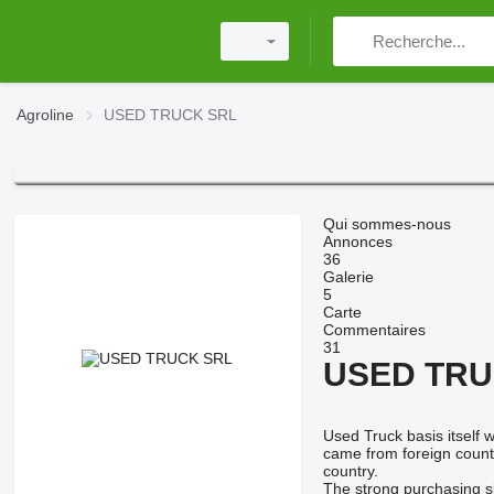
Agroline
USED TRUCK SRL
Qui sommes-nous
Annonces
36
Galerie
5
Carte
Commentaires
31
USED TRU
Used Truck basis itself 
came from foreign countri
country.
The strong purchasing ski