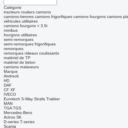
Catégorie
tracteurs routiers
camions
camions-bennes
camions frigorifiques
camions fourgons
camions pl
véhicules utilitaires
camions fourgons < 3.5t
minibus
fourgons utilitaires
semi-remorques
semi-remorques frigorifiques
remorques
remorques rideaux coulissants
matériel de TP
matériel de béton
camions malaxeurs
Marque
Andreoli
HD
DAF
CF
XF
IVECO
Eurotech
S-Way
Stralis
Trakker
MAN
TGA
TGS
Mercedes-Benz
Actros
SK
D-series
T-series
Scania