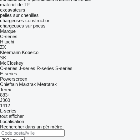
matériel de TP
excavateurs
pelles sur chenilles
chargeuses construction
chargeuses sur pneus
Marque
C-series
Hitachi
ZX
Kleemann
Kobelco
SK
McCloskey
C-series
J-series
R-series
S-series
E-series
Powerscreen
Chieftain
Maxtrak
Metrotrak
Terex
883+
J960
1412
L-series
tout afficher
Localisation
Rechercher dans un périmètre