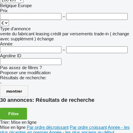
Belgique
Europe
Prix
–
Type d'annonce
vente
du fabricant
leasing
crédit
par versements
trade-in ( échange
avec supplément )
échange
Année
–
Agroline ID
Pas assez de filtres ?
Proposer une modification
Résultats de recherche:
-
montrer
30 annonces:
Résultats de recherche
Filtre
Trier
:
Mise en ligne
Mise en ligne
Par ordre décroissant
Par ordre croissant
Année - les
plus récentes en premier
Année - les plus anciens au début