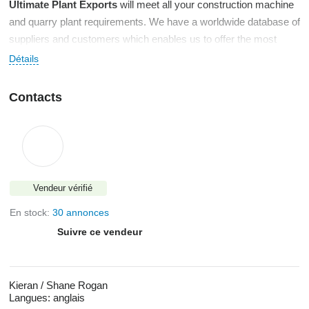
Ultimate Plant Exports
will meet all your construction machine
and quarry plant requirements. We have a worldwide database of
suppliers and customers which enables us to offer the most
competitive service on the market.
Détails
If you are interested in buying or selling a machine or just making
a general enquiry, please do not hesitate to contact us.
Ultimate
Contacts
Plant Exports
are here to help. Let us guide you through the
buying and selling process of any type of construction machinery
or quarry plant.
Vendeur vérifié
En stock:
30 annonces
Suivre ce vendeur
Kieran / Shane Rogan
Langues:
anglais