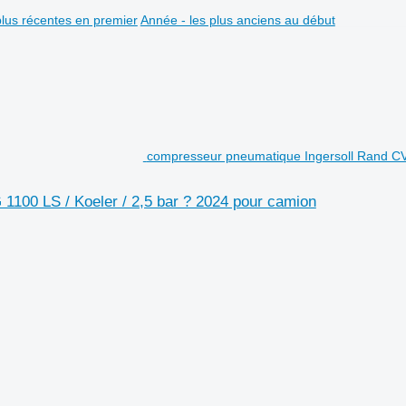
plus récentes en premier
Année - les plus anciens au début
compresseur pneumatique Ingersoll Rand CV
100 LS / Koeler / 2,5 bar ? 2024 pour camion