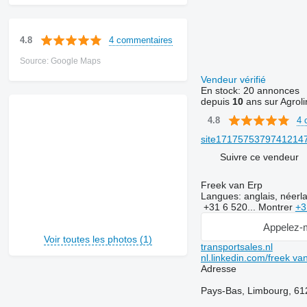
4 commentaires
4.8
Source: Google Maps
Vendeur vérifié
En stock:
20 annonces
depuis
10
ans sur Agroli
4 
4.8
site171757537974121475
Suivre ce vendeur
Freek van Erp
Langues:
anglais, néerl
+31 6 520...
Montrer
+3
Appelez-
Voir toutes les photos (1)
transportsales.nl
nl.linkedin.com/freek va
Adresse
Pays-Bas, Limbourg, 61