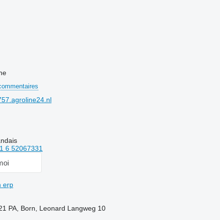
ne
commentaires
7.agroline24.nl
andais
1 6 52067331
moi
n erp
21 PA, Born, Leonard Langweg 10