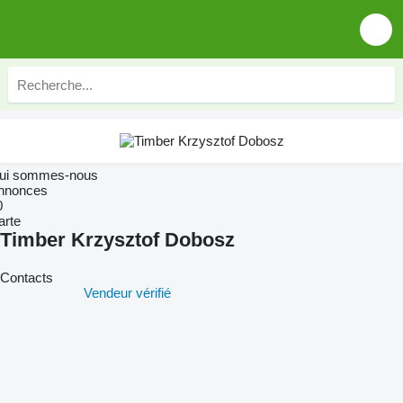
ui sommes-nous
nnonces
0
arte
Timber Krzysztof Dobosz
Contacts
Vendeur vérifié