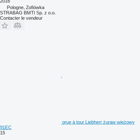
2016
Pologne, Zofiówka
STRABAG BMTI Sp. z o.o.
Contacter le vendeur
grue à tour Liebherr żuraw wieżowy
91EC
15