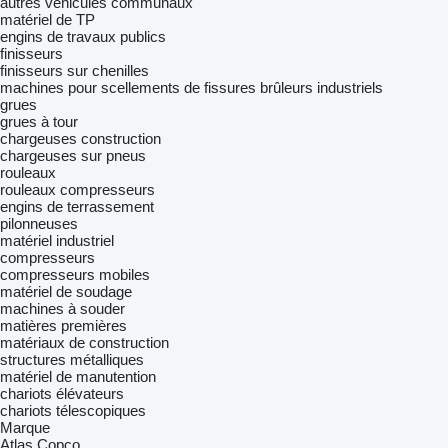
autres véhicules communaux
matériel de TP
engins de travaux publics
finisseurs
finisseurs sur chenilles
machines pour scellements de fissures
brûleurs industriels
grues
grues à tour
chargeuses construction
chargeuses sur pneus
rouleaux
rouleaux compresseurs
engins de terrassement
pilonneuses
matériel industriel
compresseurs
compresseurs mobiles
matériel de soudage
machines à souder
matières premières
matériaux de construction
structures métalliques
matériel de manutention
chariots élévateurs
chariots télescopiques
Marque
Atlas Copco