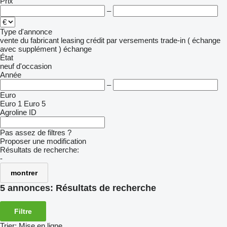
Prix
–
Type d'annonce
vente
du fabricant
leasing
crédit
par versements
trade-in ( échange
avec supplément )
échange
État
neuf
d'occasion
Année
–
Euro
Euro 1
Euro 5
Agroline ID
Pas assez de filtres ?
Proposer une modification
Résultats de recherche:
-
montrer
5 annonces:
Résultats de recherche
Filtre
Trier
:
Mise en ligne