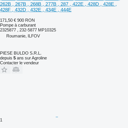
262B , 267B , 268B , 277B , 287 , 422E , 428D , 428E ,
428F , 432D , 432E , 434E , 444E
171,50 €
900 RON
Pompe à carburant
2325877 , 232-5877 MP10325
Roumanie, ILFOV
PIESE BULDO S.R.L.
depuis
5
ans sur Agroline
Contacter le vendeur
1