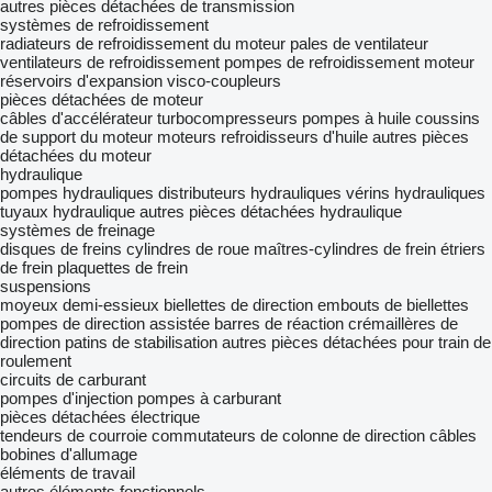
autres pièces détachées de transmission
systèmes de refroidissement
radiateurs de refroidissement du moteur
pales de ventilateur
ventilateurs de refroidissement
pompes de refroidissement moteur
réservoirs d'expansion
visco-coupleurs
pièces détachées de moteur
câbles d'accélérateur
turbocompresseurs
pompes à huile
coussins
de support du moteur
moteurs
refroidisseurs d'huile
autres pièces
détachées du moteur
hydraulique
pompes hydrauliques
distributeurs hydrauliques
vérins hydrauliques
tuyaux hydraulique
autres pièces détachées hydraulique
systèmes de freinage
disques de freins
cylindres de roue
maîtres-cylindres de frein
étriers
de frein
plaquettes de frein
suspensions
moyeux
demi-essieux
biellettes de direction
embouts de biellettes
pompes de direction assistée
barres de réaction
crémaillères de
direction
patins de stabilisation
autres pièces détachées pour train de
roulement
circuits de carburant
pompes d'injection
pompes à carburant
pièces détachées électrique
tendeurs de courroie
commutateurs de colonne de direction
câbles
bobines d'allumage
éléments de travail
autres éléments fonctionnels