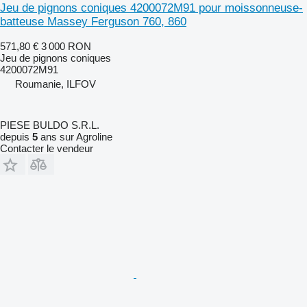
Jeu de pignons coniques 4200072M91 pour moissonneuse-
batteuse Massey Ferguson 760, 860
571,80 €
3 000 RON
Jeu de pignons coniques
4200072M91
Roumanie, ILFOV
PIESE BULDO S.R.L.
depuis
5
ans sur Agroline
Contacter le vendeur