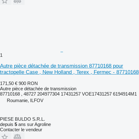
1
Autre pièce détachée de transmission 87710168 pour
tractopelle Case , New Holland , Terex , Fermec - 87710168
171,50 €
900 RON
Autre pièce détachée de transmission
87710168 , 48727 204977304 17431257 VOE17431257 6194914M1
Roumanie, ILFOV
PIESE BULDO S.R.L.
depuis
5
ans sur Agroline
Contacter le vendeur