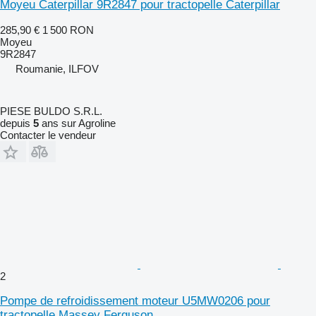
Moyeu Caterpillar 9R2847 pour tractopelle Caterpillar
285,90 €
1 500 RON
Moyeu
9R2847
Roumanie, ILFOV
PIESE BULDO S.R.L.
depuis
5
ans sur Agroline
Contacter le vendeur
2
Pompe de refroidissement moteur U5MW0206 pour
tractopelle Massey Ferguson