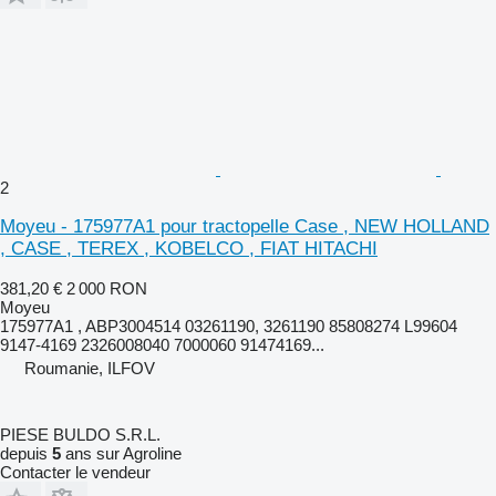
2
Moyeu - 175977A1 pour tractopelle Case , NEW HOLLAND
, CASE , TEREX , KOBELCO , FIAT HITACHI
381,20 €
2 000 RON
Moyeu
175977A1 , ABP3004514 03261190, 3261190 85808274 L99604
9147-4169 2326008040 7000060 91474169...
Roumanie, ILFOV
PIESE BULDO S.R.L.
depuis
5
ans sur Agroline
Contacter le vendeur