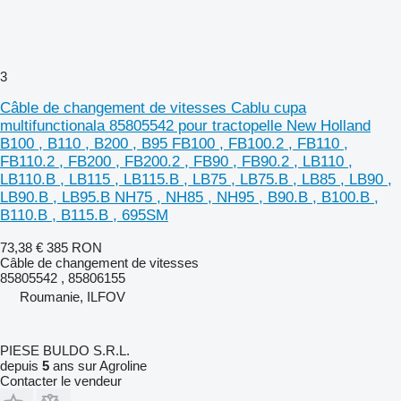
3
Câble de changement de vitesses Cablu cupa
multifunctionala 85805542 pour tractopelle New Holland
B100 , B110 , B200 , B95 FB100 , FB100.2 , FB110 ,
FB110.2 , FB200 , FB200.2 , FB90 , FB90.2 , LB110 ,
LB110.B , LB115 , LB115.B , LB75 , LB75.B , LB85 , LB90 ,
LB90.B , LB95.B NH75 , NH85 , NH95 , B90.B , B100.B ,
B110.B , B115.B , 695SM
73,38 €
385 RON
Câble de changement de vitesses
85805542 , 85806155
Roumanie, ILFOV
PIESE BULDO S.R.L.
depuis
5
ans sur Agroline
Contacter le vendeur