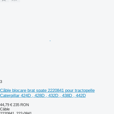
3
Câble blocare brat spate 2220841 pour tractopelle
Caterpillar 424D , 428D , 432D , 438D , 442D
44,79 €
235 RON
Câble
2220841, 222-0841