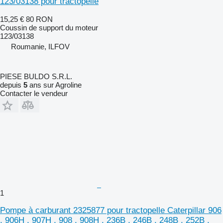
123/03138 pour tractopelle
15,25 €
80 RON
Coussin de support du moteur
123/03138
Roumanie, ILFOV
PIESE BULDO S.R.L.
depuis
5
ans sur Agroline
Contacter le vendeur
1
Pompe à carburant 2325877 pour tractopelle Caterpillar 906
, 906H , 907H , 908 , 908H , 236B , 246B , 248B , 252B ,