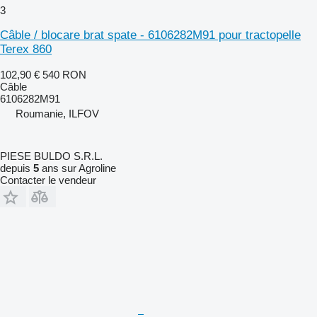
3
Câble / blocare brat spate - 6106282M91 pour tractopelle
Terex 860
102,90 €
540 RON
Câble
6106282M91
Roumanie, ILFOV
PIESE BULDO S.R.L.
depuis
5
ans sur Agroline
Contacter le vendeur