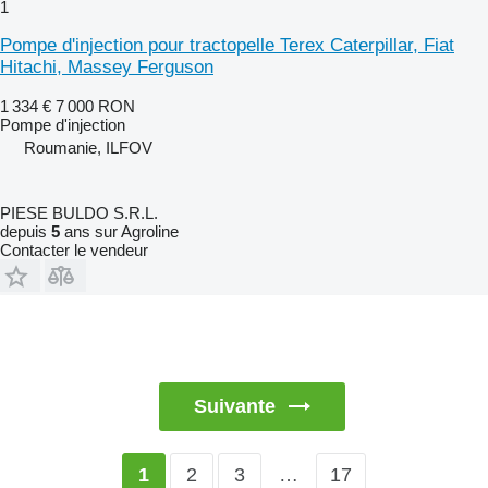
1
Pompe d'injection pour tractopelle Terex Caterpillar, Fiat
Hitachi, Massey Ferguson
1 334 €
7 000 RON
Pompe d'injection
Roumanie, ILFOV
PIESE BULDO S.R.L.
depuis
5
ans sur Agroline
Contacter le vendeur
Suivante
2
3
…
17
1