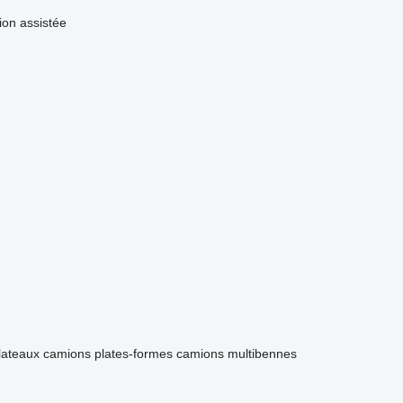
ion assistée
lateaux
camions plates-formes
camions multibennes