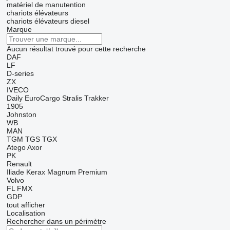
matériel de manutention
chariots élévateurs
chariots élévateurs diesel
Marque
Aucun résultat trouvé pour cette recherche
DAF
LF
D-series
ZX
IVECO
Daily
EuroCargo
Stralis
Trakker
1905
Johnston
WB
MAN
TGM
TGS
TGX
Atego
Axor
PK
Renault
Iliade
Kerax
Magnum
Premium
Volvo
FL
FMX
GDP
tout afficher
Localisation
Rechercher dans un périmètre