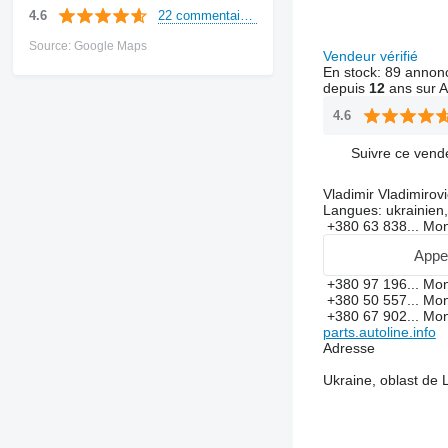
22 commentaires
4.6
Source: Google Maps
Vendeur vérifié
En stock:
89 annon
depuis
12
ans sur A
4.6
Suivre ce vend
Vladimir Vladimirov
Langues:
ukrainien,
+380 63 838...
Mon
Appe
+380 97 196...
Mon
+380 50 557...
Mon
+380 67 902...
Mon
parts.autoline.info
Adresse
Ukraine, oblast de L