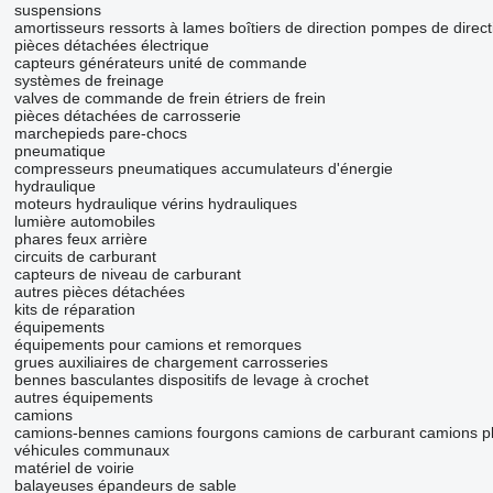
suspensions
amortisseurs
ressorts à lames
boîtiers de direction
pompes de direct
pièces détachées électrique
capteurs
générateurs
unité de commande
systèmes de freinage
valves de commande de frein
étriers de frein
pièces détachées de carrosserie
marchepieds
pare-chocs
pneumatique
compresseurs pneumatiques
accumulateurs d'énergie
hydraulique
moteurs hydraulique
vérins hydrauliques
lumière automobiles
phares
feux arrière
circuits de carburant
capteurs de niveau de carburant
autres pièces détachées
kits de réparation
équipements
équipements pour camions et remorques
grues auxiliaires de chargement
carrosseries
bennes basculantes
dispositifs de levage à crochet
autres équipements
camions
camions-bennes
camions fourgons
camions de carburant
camions p
véhicules communaux
matériel de voirie
balayeuses
épandeurs de sable