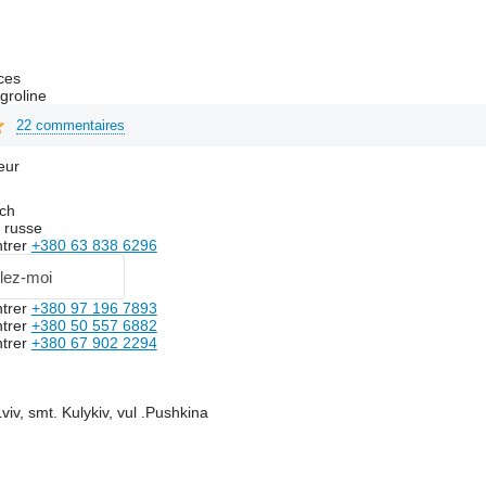
ces
groline
22 commentaires
eur
ich
 russe
trer
+380 63 838 6296
lez-moi
trer
+380 97 196 7893
trer
+380 50 557 6882
trer
+380 67 902 2294
viv, smt. Kulykiv, vul .Pushkina