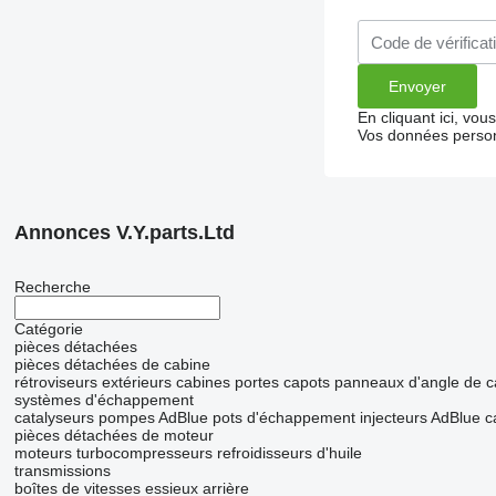
En cliquant ici, vo
Vos données person
Annonces V.Y.parts.Ltd
Recherche
Catégorie
pièces détachées
pièces détachées de cabine
rétroviseurs extérieurs
cabines
portes
capots
panneaux d'angle de c
systèmes d'échappement
catalyseurs
pompes AdBlue
pots d'échappement
injecteurs AdBlue
c
pièces détachées de moteur
moteurs
turbocompresseurs
refroidisseurs d'huile
transmissions
boîtes de vitesses
essieux arrière