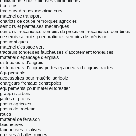
cultivateurs
sous-soleuses
vibroculteurs
tracteurs
tracteurs à roues
mototracteurs
matériel de transport
chariots de coupe
remorques agricoles
semoirs et planteuses mécaniques
semoirs mécaniques
semoirs de précision mécaniques
combinés
de semis
semoirs pneumatiques
semoirs de précision
pneumatiques
matériel d'espace vert
tracteurs tondeuses
faucheuses d'accotement
tondeuses
matériel d'épandage d'engrais
distributeurs d'engrais
distributeurs d'engrais portés
épandeurs d'engrais tractés
équipements
accessoires pour matériel agricole
chargeurs frontaux
contrepoids
équipements pour matériel forestier
grappins à bois
jantes et pneus
pneus agricoles
pneus de tracteur
roues
matériel de fenaison
faucheuses
faucheuses rotatives
presses à balles rondes