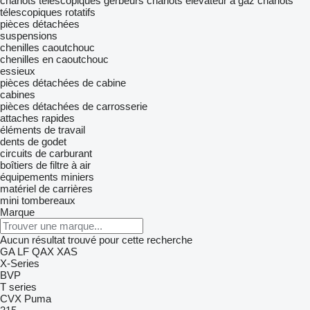
chariots télescopiques
gerbeurs
chariots élévateur à gaz
chariots
télescopiques rotatifs
pièces détachées
suspensions
chenilles caoutchouc
chenilles en caoutchouc
essieux
pièces détachées de cabine
cabines
pièces détachées de carrosserie
attaches rapides
éléments de travail
dents de godet
circuits de carburant
boîtiers de filtre à air
équipements miniers
matériel de carrières
mini tombereaux
Marque
Aucun résultat trouvé pour cette recherche
GA
LF
QAX
XAS
X-Series
BVP
T series
CVX
Puma