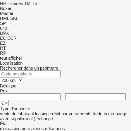
NH
T-series
TM
TS
Boxer
Master
HML
SKL
SP
640
DPX
EC
ECR
EZ
RT
RP
tout afficher
Localisation
Rechercher dans un périmètre
Belgique
Prix
–
Type d'annonce
vente
du fabricant
leasing
crédit
par versements
trade-in ( échange
avec supplément )
échange
État
d'occasion
pour pièces détachées