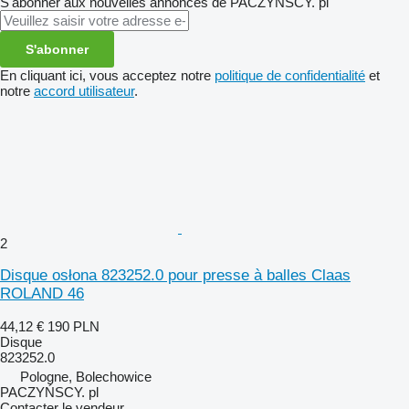
S'abonner aux nouvelles annonces de PACZYŃSCY. pl
S'abonner
En cliquant ici, vous acceptez notre
politique de confidentialité
et
notre
accord utilisateur
.
2
Disque osłona 823252.0 pour presse à balles Claas
ROLAND 46
44,12 €
190 PLN
Disque
823252.0
Pologne, Bolechowice
PACZYŃSCY. pl
Contacter le vendeur