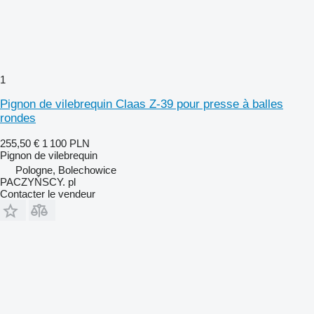
1
Pignon de vilebrequin Claas Z-39 pour presse à balles
rondes
255,50 €
1 100 PLN
Pignon de vilebrequin
Pologne, Bolechowice
PACZYŃSCY. pl
Contacter le vendeur