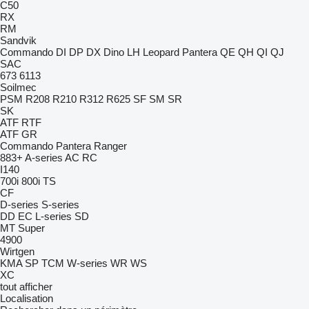
C50
RX
RM
Sandvik
Commando
DI
DP
DX
Dino
LH
Leopard
Pantera
QE
QH
QI
QJ
SAC
673
6113
Soilmec
PSM
R208
R210
R312
R625
SF
SM
SR
SK
ATF
RTF
ATF
GR
Commando
Pantera
Ranger
883+
A-series
AC
RC
I140
700i
800i
TS
CF
D-series
S-series
DD
EC
L-series
SD
MT
Super
4900
Wirtgen
KMA
SP
TCM
W-series
WR
WS
XC
tout afficher
Localisation