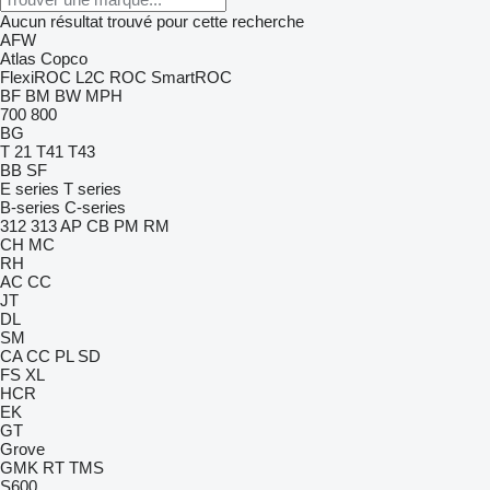
Aucun résultat trouvé pour cette recherche
AFW
Atlas Copco
FlexiROC
L2C
ROC
SmartROC
BF
BM
BW
MPH
700
800
BG
T 21
T41
T43
BB
SF
E series
T series
B-series
C-series
312
313
AP
CB
PM
RM
CH
MC
RH
AC
CC
JT
DL
SM
CA
CC
PL
SD
FS
XL
HCR
EK
GT
Grove
GMK
RT
TMS
S600