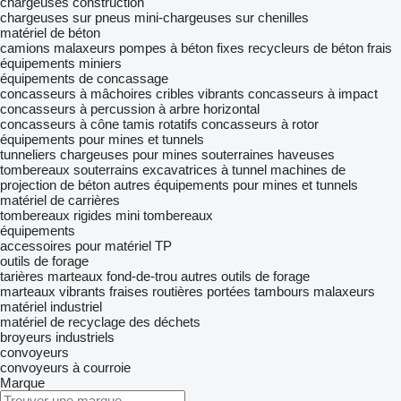
chargeuses construction
chargeuses sur pneus
mini-chargeuses sur chenilles
matériel de béton
camions malaxeurs
pompes à béton fixes
recycleurs de béton frais
équipements miniers
équipements de concassage
concasseurs à mâchoires
cribles vibrants
concasseurs à impact
concasseurs à percussion à arbre horizontal
concasseurs à cône
tamis rotatifs
concasseurs à rotor
équipements pour mines et tunnels
tunneliers
chargeuses pour mines souterraines
haveuses
tombereaux souterrains
excavatrices à tunnel
machines de
projection de béton
autres équipements pour mines et tunnels
matériel de carrières
tombereaux rigides
mini tombereaux
équipements
accessoires pour matériel TP
outils de forage
tarières
marteaux fond-de-trou
autres outils de forage
marteaux vibrants
fraises routières portées
tambours malaxeurs
matériel industriel
matériel de recyclage des déchets
broyeurs industriels
convoyeurs
convoyeurs à courroie
Marque