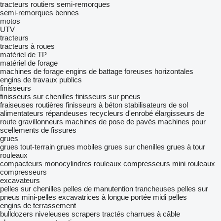
tracteurs routiers
semi-remorques
semi-remorques bennes
motos
UTV
tracteurs
tracteurs à roues
matériel de TP
matériel de forage
machines de forage
engins de battage
foreuses horizontales
engins de travaux publics
finisseurs
finisseurs sur chenilles
finisseurs sur pneus
fraiseuses routières
finisseurs à béton
stabilisateurs de sol
alimentateurs
répandeuses
recycleurs d'enrobé
élargisseurs de
route
gravillonneurs
machines de pose de pavés
machines pour
scellements de fissures
grues
grues tout-terrain
grues mobiles
grues sur chenilles
grues à tour
rouleaux
compacteurs monocylindres
rouleaux compresseurs
mini rouleaux
compresseurs
excavateurs
pelles sur chenilles
pelles de manutention
trancheuses
pelles sur
pneus
mini-pelles
excavatrices à longue portée
midi pelles
engins de terrassement
bulldozers
niveleuses
scrapers tractés
charrues à câble