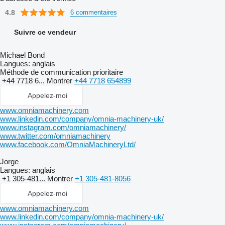
4.8
6 commentaires
Suivre ce vendeur
Michael Bond
Langues:
anglais
Méthode de communication prioritaire
+44 7718 6...
Montrer
+44 7718 654899
Appelez-moi
www.omniamachinery.com
www.linkedin.com/company/omnia-machinery-uk/
www.instagram.com/omniamachinery/
www.twitter.com/omniamachinery
www.facebook.com/OmniaMachineryLtd/
Jorge
Langues:
anglais
+1 305-481...
Montrer
+1 305-481-8056
Appelez-moi
www.omniamachinery.com
www.linkedin.com/company/omnia-machinery-uk/