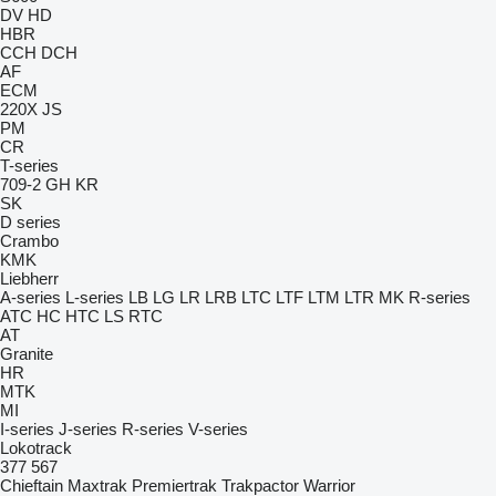
DV
HD
HBR
CCH
DCH
AF
ECM
220X
JS
PM
CR
T-series
709-2
GH
KR
SK
D series
Crambo
KMK
Liebherr
A-series
L-series
LB
LG
LR
LRB
LTC
LTF
LTM
LTR
MK
R-series
ATC
HC
HTC
LS
RTC
AT
Granite
HR
MTK
MI
I-series
J-series
R-series
V-series
Lokotrack
377
567
Chieftain
Maxtrak
Premiertrak
Trakpactor
Warrior