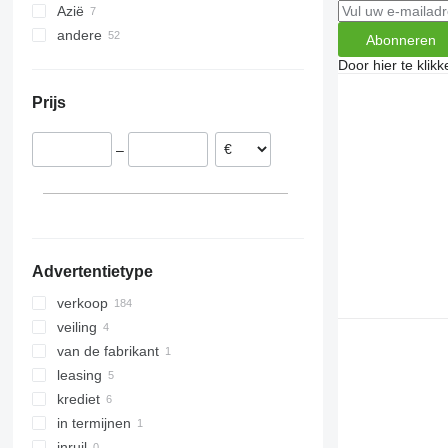
Azië
Duitsland
andere
Frankrijk
Oezbekistan
Abonneren
Roemenië
Turkije
Oekraïne
Door hier te klik
Litouwen
Prijs
Letland
Polen
–
Oostenrijk
Bulgarije
laat alles zien
Advertentietype
verkoop
veiling
van de fabrikant
leasing
krediet
in termijnen
inruil