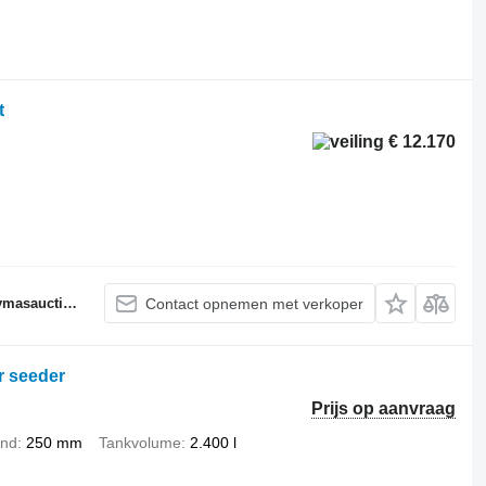
t
€ 12.170
auctions.dk
Contact opnemen met verkoper
r seeder
Prijs op aanvraag
and
250 mm
Tankvolume
2.400 l