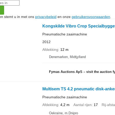
ken stemt u in met ons
privacybeleid
en onze
gebruikersvoorwaarden
.
Kongskilde Vibro Crop Specialbygge
Pneumatische zaaimachine
2012
Afdekking
12 m
Denemarken, Midtjylland
Fymas Auctions ApS – visit the auction fymas
Multisem TS 4.2 pneumatic disk-anke
Pneumatische zaaimachine
Afdekking
4,2 m
Aantal rijen
17
Rij-afst
Oekraïne, m.Dnipro