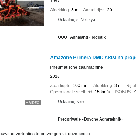
1997
Afdekking
3 m
Aantal rijen
20
Oekraïne, s. Volitsya
OOO "Annaland - logistik"
Amazone Primera DMC Aktsiina propo
Pneumatische zaaimachine
2025
Zaaidiepte
100 mm
Afdekking
3 m
Rij-a
Operationele snelheid
15 km/u
ISOBUS
Oekraïne, Kyiv
VIDEO
Predpriyatie «Doyche Agrartehnik»
nieuwe advertenties te ontvangen uit deze sectie