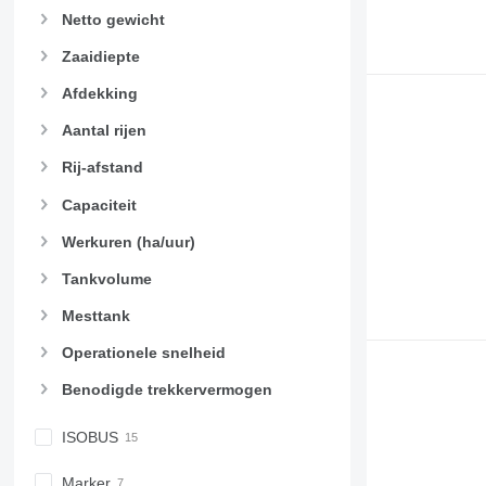
Netto gewicht
Zaaidiepte
Afdekking
Aantal rijen
Rij-afstand
Capaciteit
Werkuren (ha/uur)
Tankvolume
Mesttank
Operationele snelheid
Benodigde trekkervermogen
ISOBUS
Marker