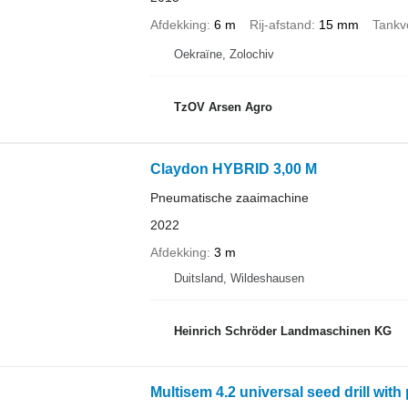
Afdekking
6 m
Rij-afstand
15 mm
Tankv
Oekraïne, Zolochiv
TzOV Arsen Agro
Claydon HYBRID 3,00 M
Pneumatische zaaimachine
2022
Afdekking
3 m
Duitsland, Wildeshausen
Heinrich Schröder Landmaschinen KG
Multisem 4.2 universal seed drill wit