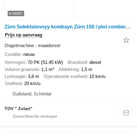
VIDEO
Zürn Selektsionnyy kombayn Zürn 150 / plot combine / parsel biçerdöver
Prijs op aanvraag
Oogstmachine - maaidorser
Conditie
nieuw
Vermogen
70 PK (51.45 kW)
Brandstof
diesel
Volume graansilo
1,1 m³
Afdekking
1,5 m
Loshoogte
3,6 m
Operationele snelheid
10 km/u
Snelheid
20 km/u
Duitsland, Schöntal
TOV " Zolart"