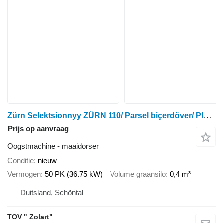
Zürn Selektsionnyy ZÜRN 110/ Parsel biçerdöver/ Plot combine
Prijs op aanvraag
Oogstmachine - maaidorser
Conditie
nieuw
Vermogen
50 PK (36.75 kW)
Volume graansilo
0,4 m³
Duitsland, Schöntal
TOV " Zolart"