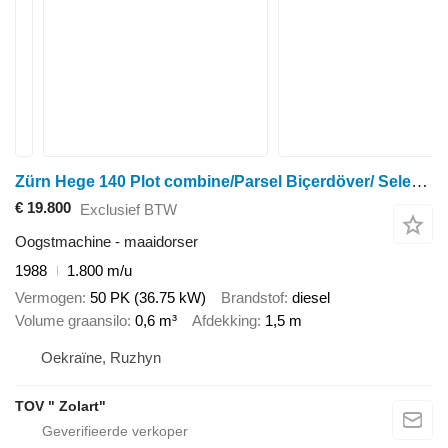
Zürn Hege 140 Plot combine/Parsel Biçerdöver/ Selektsiinyi kombain
€ 19.800
Exclusief BTW
Oogstmachine - maaidorser
1988
1.800 m/u
Vermogen
50 PK (36.75 kW)
Brandstof
diesel
Volume graansilo
0,6 m³
Afdekking
1,5 m
Oekraïne, Ruzhyn
TOV " Zolart"