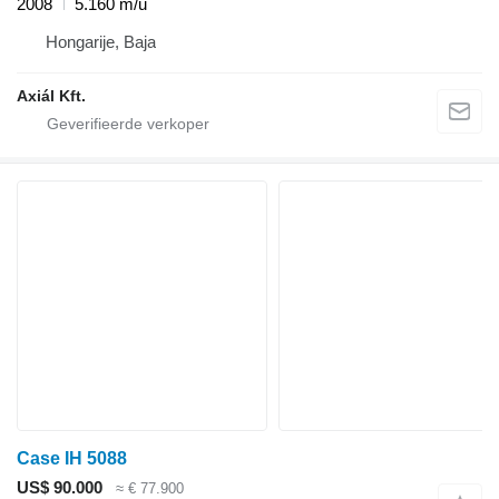
2008
5.160 m/u
Hongarije, Baja
Axiál Kft.
Case IH 5088
US$ 90.000
≈ € 77.900