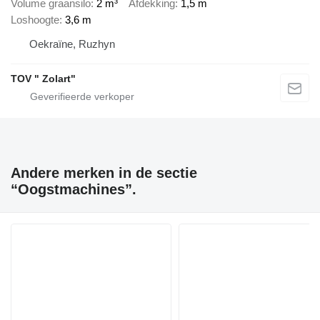
Volume graansilo
2 m³
Afdekking
1,5 m
Loshoogte
3,6 m
Oekraïne, Ruzhyn
TOV " Zolart"
Andere merken in de sectie
“Oogstmachines”.