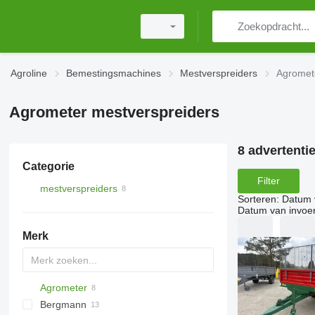
Agroline
Bemestingsmachines
Mestverspreiders
Agromet
Agrometer mestverspreiders
8 advertenti
Categorie
Filter
mestverspreiders
Sorteren
:
Datum 
Datum van invoe
Merk
Agrometer
Bergmann
HTS