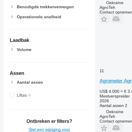
Oekraïne
Benodigde trekkervermogen
AgroTeh
Contact opnemen
Operationele snelheid
Laadbak
Volume
11
Assen
Agrometer Agr
Aantal assen
US$ 4.000
≈ € 3
Liftas
Mestverspreider
2026
Aantal assen
2
Oekraïne
AgroTeh
Contact opnemen
Ontbreken er filters?
Stel een wijziging voor