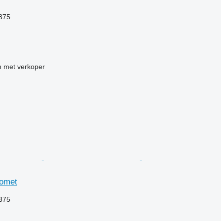
.375
 met verkoper
romet
.375