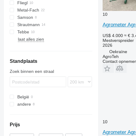
Fliegl
TSW
E
EV
FORTIS
Metal-Fach
ASW
T series
Terra
Komfort
UN
10
Samson
OL
N262
Agrometer Ag
Strautmann
Flex
Tebbe
PG
Magnon
US$ 4.000
≈ € 3
laat alles zien
SP
DS
TYTAN
MKE
Mestverspreider
2026
HS
Oekraïne
MS
AgroTeh
Standplaats
Contact opnemen
Zoek binnen een straal
België
andere
Oekraïne
10
Prijs
Agrometer Agr