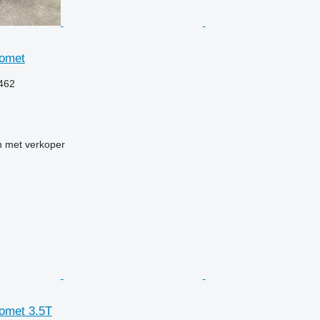
romet
.462
 met verkoper
omet 3.5T