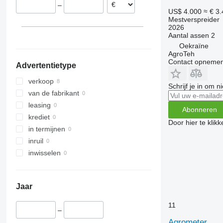
–
US$ 4.000
≈ € 3
Mestverspreider
2026
Aantal assen
2
Oekraïne
AgroTeh
Contact opnemen
Advertentietype
verkoop
Schrijf je in om 
van de fabrikant
leasing
Abonneren
krediet
Door hier te klik
in termijnen
inruil
inwisselen
Jaar
11
–
Agrometer