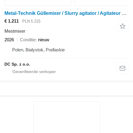
Metal-Technik Güllemixer / Slurry agitator / Agitateur de lisier / Mieszadło 5
€ 1.211
PLN 5.215
Mestmixer
2026
Conditie
nieuw
Polen, Bialystok, Podlaskie
DC Sp. z o.o.