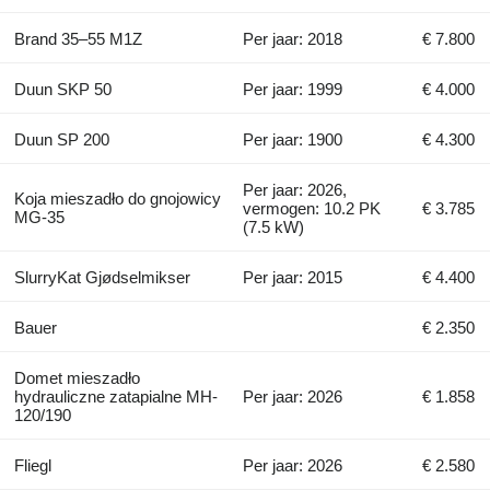
Brand 35–55 M1Z
Per jaar: 2018
€ 7.800
Duun SKP 50
Per jaar: 1999
€ 4.000
Duun SP 200
Per jaar: 1900
€ 4.300
Per jaar: 2026,
Koja mieszadło do gnojowicy
vermogen: 10.2 PK
€ 3.785
MG-35
(7.5 kW)
SlurryKat Gjødselmikser
Per jaar: 2015
€ 4.400
Bauer
€ 2.350
Domet mieszadło
hydrauliczne zatapialne MH-
Per jaar: 2026
€ 1.858
120/190
Fliegl
Per jaar: 2026
€ 2.580