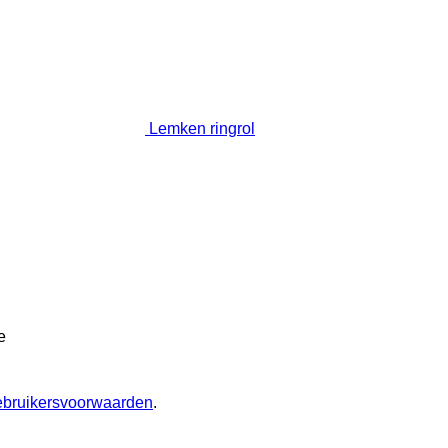
Lemken ringrol
e
ebruikersvoorwaarden
.