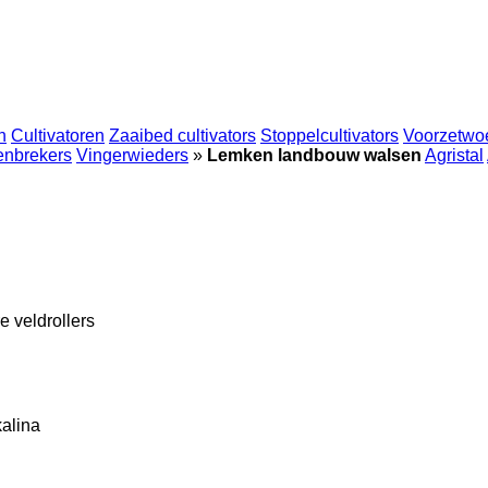
n
Cultivatoren
Zaaibed cultivators
Stoppelcultivators
Voorzetwo
enbrekers
Vingerwieders
»
Lemken landbouw walsen
Agristal
e veldrollers
alina