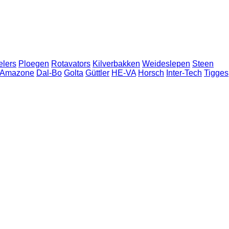
elers
Ploegen
Rotavators
Kilverbakken
Weideslepen
Steen
Amazone
Dal-Bo
Golta
Güttler
HE-VA
Horsch
Inter-Tech
Tigges