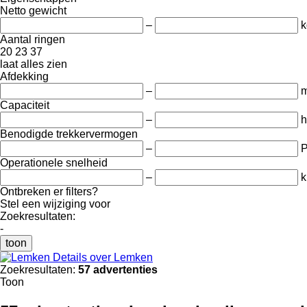
Netto gewicht
–
k
Aantal ringen
20
23
37
laat alles zien
Afdekking
–
Capaciteit
–
h
Benodigde trekkervermogen
–
Operationele snelheid
–
k
Ontbreken er filters?
Stel een wijziging voor
Zoekresultaten:
-
toon
Details over Lemken
Zoekresultaten:
57 advertenties
Toon