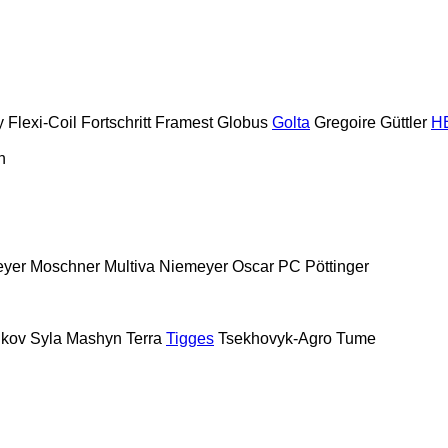
y
Flexi-Coil
Fortschritt
Framest
Globus
Golta
Gregoire
Güttler
H
n
yer
Moschner
Multiva
Niemeyer
Oscar
PC
Pöttinger
kov
Syla Mashyn
Terra
Tigges
Tsekhovyk-Agro
Tume