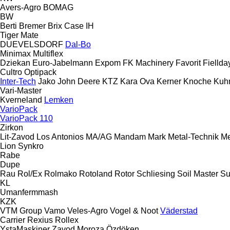
Avers-Agro
BOMAG
BW
Berti
Bremer
Brix
Case IH
Tiger Mate
DUEVELSDORF
Dal-Bo
Minimax
Multiflex
Dziekan
Euro-Jabelmann
Expom
FK Machinery
Favorit
Fiellda
Cultro
Optipack
Inter-Tech
Jako
John Deere
KTZ
Kara Ova
Kerner
Knoche
Kuh
Vari-Master
Kverneland
Lemken
VarioPack
VarioPack 110
Zirkon
Lit-Zavod
Los Antonios
MA/AG
Mandam
Mark
Metal-Technik
Me
Lion
Synkro
Rabe
Dupe
Rau
Rol/Ex
Rolmako
Rotoland
Rotor
Schliesing
Soil Master
Su
KL
Umanfermmash
KZK
VTM Group
Vamo
Veles-Agro
Vogel & Noot
Väderstad
Carrier
Rexius
Rollex
YstaMaskiner
Zavod Moroza
Özdöken