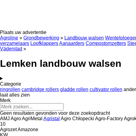
Plaats uw advertentie
Agroline
»
Grondbewerking
»
Landbouw walsen
Wentelploege
verzamelaars
Loofklappers
Aanaarders
Compostomzetters
Ste
Väderstad
»
Lemken landbouw walsen
Categorie
ringrollen
cambridge rollers
gladde rollen
cultivator rollen
ander
laat alles zien
Merk
Geen resultaten gevonden voor deze zoekopdracht
AMJ Agro
AgriMetal
Agristal
Agro Chłopecki
Agro-Factory
Agrok
10
Agrozet
Amazone
KW