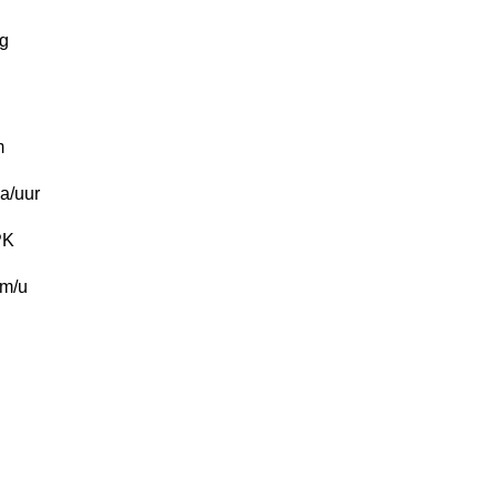
g
m
a/uur
PK
m/u