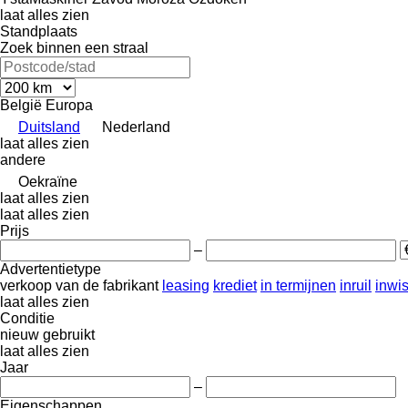
laat alles zien
Standplaats
Zoek binnen een straal
België
Europa
Duitsland
Nederland
laat alles zien
andere
Oekraïne
laat alles zien
laat alles zien
Prijs
–
Advertentietype
verkoop
van de fabrikant
leasing
krediet
in termijnen
inruil
inwi
laat alles zien
Conditie
nieuw
gebruikt
laat alles zien
Jaar
–
Eigenschappen