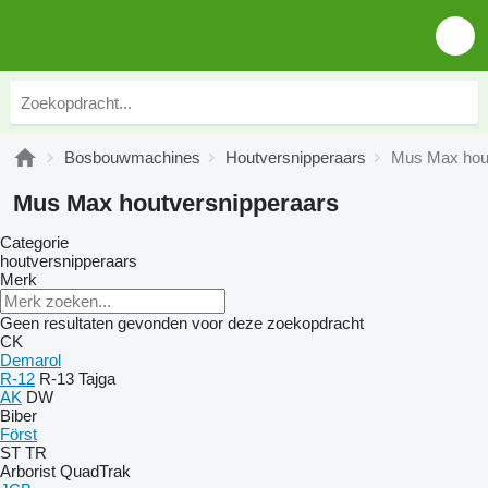
Bosbouwmachines
Houtversnipperaars
Mus Max hout
Mus Max houtversnipperaars
Categorie
houtversnipperaars
Merk
Geen resultaten gevonden voor deze zoekopdracht
CK
Demarol
R-12
R-13
Tajga
AK
DW
Biber
Först
ST
TR
Arborist
QuadTrak