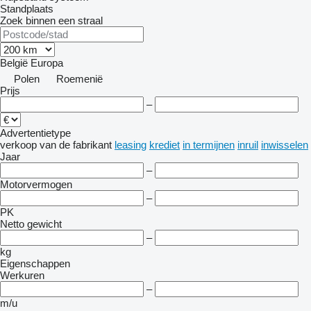
Standplaats
Zoek binnen een straal
België
Europa
Polen
Roemenië
Prijs
–
Advertentietype
verkoop
van de fabrikant
leasing
krediet
in termijnen
inruil
inwisselen
Jaar
–
Motorvermogen
–
PK
Netto gewicht
–
kg
Eigenschappen
Werkuren
–
m/u