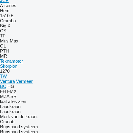
JCB
A-series
Hem
1510 E
Crambo
Big X
CS
TP
Mus Max
OL
PTH
MR
Teknamotor
Skorpion
1270
TW
Ventura
Vermeer
BC
HG
FH
FMX
MZA
SR
laat alles zien
Laadkraan
Laadkraan
Merk van de kraan.
Cranab
Rupsband systeem
Rupsband systeem