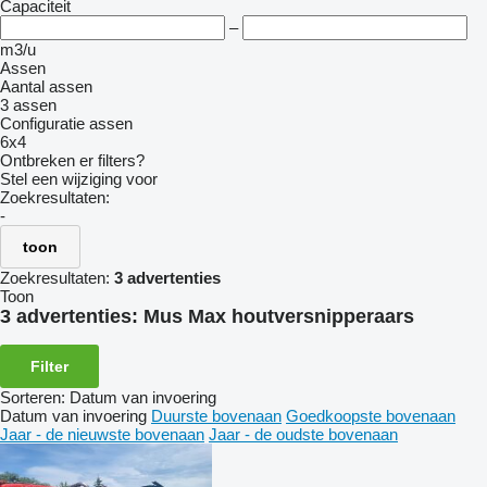
Capaciteit
–
m3/u
Assen
Aantal assen
3 assen
Configuratie assen
6x4
Ontbreken er filters?
Stel een wijziging voor
Zoekresultaten:
-
toon
Zoekresultaten:
3 advertenties
Toon
3 advertenties:
Mus Max houtversnipperaars
Filter
Sorteren
:
Datum van invoering
Datum van invoering
Duurste bovenaan
Goedkoopste bovenaan
Jaar - de nieuwste bovenaan
Jaar - de oudste bovenaan