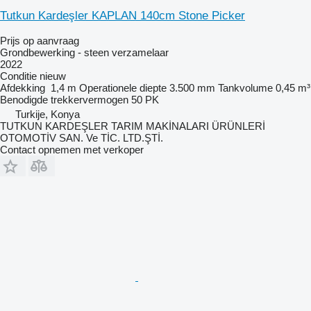
Tutkun Kardeşler KAPLAN 140cm Stone Picker
Prijs op aanvraag
Grondbewerking - steen verzamelaar
2022
Conditie
nieuw
Afdekking
1,4 m
Operationele diepte
3.500 mm
Tankvolume
0,45 m³
Benodigde trekkervermogen
50 PK
Turkije, Konya
TUTKUN KARDEŞLER TARIM MAKİNALARI ÜRÜNLERİ
OTOMOTİV SAN. Ve TİC. LTD.ŞTİ.
Contact opnemen met verkoper