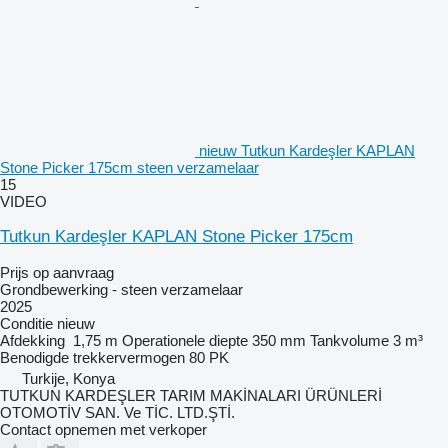
nieuw Tutkun Kardeşler KAPLAN
Stone Picker 175cm steen verzamelaar
15
VIDEO
Tutkun Kardeşler KAPLAN Stone Picker 175cm
Prijs op aanvraag
Grondbewerking - steen verzamelaar
2025
Conditie
nieuw
Afdekking
1,75 m
Operationele diepte
350 mm
Tankvolume
3 m³
Benodigde trekkervermogen
80 PK
Turkije, Konya
TUTKUN KARDEŞLER TARIM MAKİNALARI ÜRÜNLERİ
OTOMOTİV SAN. Ve TİC. LTD.ŞTİ.
Contact opnemen met verkoper