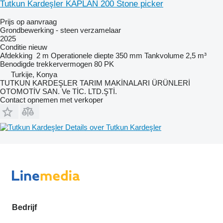
Tutkun Kardeşler KAPLAN 200 Stone picker
Prijs op aanvraag
Grondbewerking - steen verzamelaar
2025
Conditie
nieuw
Afdekking
2 m
Operationele diepte
350 mm
Tankvolume
2,5 m³
Benodigde trekkervermogen
80 PK
Turkije, Konya
TUTKUN KARDEŞLER TARIM MAKİNALARI ÜRÜNLERİ
OTOMOTİV SAN. Ve TİC. LTD.ŞTİ.
Contact opnemen met verkoper
Details over Tutkun Kardeşler
Bedrijf