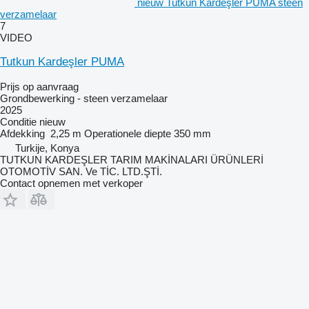
nieuw Tutkun Kardeşler PUMA steen
verzamelaar
7
VIDEO
Tutkun Kardeşler PUMA
Prijs op aanvraag
Grondbewerking - steen verzamelaar
2025
Conditie
nieuw
Afdekking
2,25 m
Operationele diepte
350 mm
Turkije, Konya
TUTKUN KARDEŞLER TARIM MAKİNALARI ÜRÜNLERİ
OTOMOTİV SAN. Ve TİC. LTD.ŞTİ.
Contact opnemen met verkoper