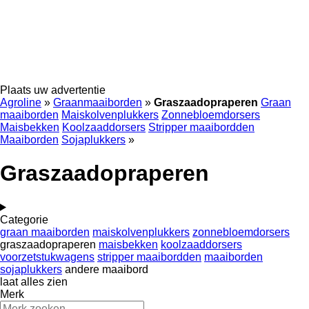
Plaats uw advertentie
Agroline
»
Graanmaaiborden
»
Graszaadopraperen
Graan
maaiborden
Maiskolvenplukkers
Zonnebloemdorsers
Maisbekken
Koolzaaddorsers
Stripper maaibordden
Maaiborden
Sojaplukkers
»
Graszaadopraperen
Categorie
graan maaiborden
maiskolvenplukkers
zonnebloemdorsers
graszaadopraperen
maisbekken
koolzaaddorsers
voorzetstukwagens
stripper maaibordden
maaiborden
sojaplukkers
andere maaibord
laat alles zien
Merk