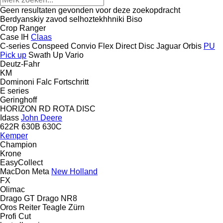
Geen resultaten gevonden voor deze zoekopdracht
Berdyanskiy zavod selhoztekhhniki
Biso
Crop Ranger
Case IH
Claas
C-series
Conspeed
Convio Flex
Direct Disc
Jaguar
Orbis
PU
Pick up
Swath Up
Vario
Deutz-Fahr
KM
Dominoni
Falc
Fortschritt
E series
Geringhoff
HORIZON
RD
ROTA DISC
Idass
John Deere
622R
630B
630C
Kemper
Champion
Krone
EasyCollect
MacDon
Meta
New Holland
FX
Olimac
Drago GT
Drago NR8
Oros
Reiter
Teagle
Zürn
Profi Cut