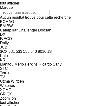
tout afficher
Marque
Aucun résultat trouvé pour cette recherche
BOMAG
BM
BW
Caterpillar
Challenger
Doosan
DX
IVECO
Daily
JCB
3CX
531
533
535
540
8016
JS
Kato
KR
Manitou
Merlo
Perkins
Ricardo
Sany
STC
Terex
TV
Uzma
Wirtgen
W-series
XCMG
GR
QY
Zoomlion
tout afficher