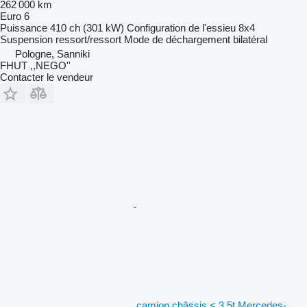
262 000 km
Euro 6
Puissance
410 ch (301 kW)
Configuration de l'essieu
8x4
Suspension
ressort/ressort
Mode de déchargement
bilatéral
Pologne, Sanniki
FHUT ,,NEGO''
Contacter le vendeur
camion châssis < 3.5t Mercedes-