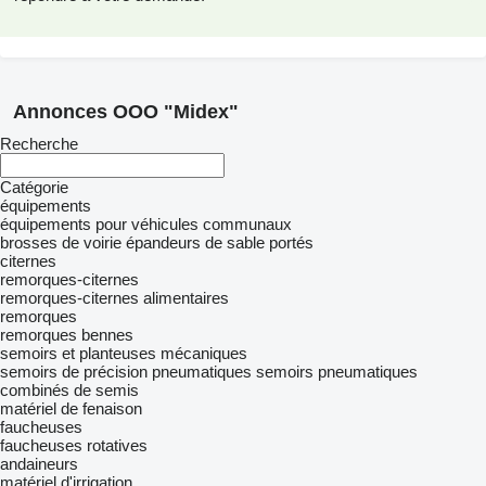
Annonces OOO "Midex"
Recherche
Catégorie
équipements
équipements pour véhicules communaux
brosses de voirie
épandeurs de sable portés
citernes
remorques-citernes
remorques-citernes alimentaires
remorques
remorques bennes
semoirs et planteuses mécaniques
semoirs de précision pneumatiques
semoirs pneumatiques
combinés de semis
matériel de fenaison
faucheuses
faucheuses rotatives
andaineurs
matériel d'irrigation