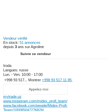
Vendeur vérifié
En stock:
51 annonces
depuis
3
ans sur Agroline
Suivre ce vendeur
Iroda
Langues:
russe
Lun. - Ven.
10:00 - 17:00
+998 93 517...
Montrer
+998 93 517 11 85
Appelez-moi
mytrade.uz
www.instagram.com/midex_profi_team/
www.facebook.com/people/Midex-Profi-
Team/100085047276826/