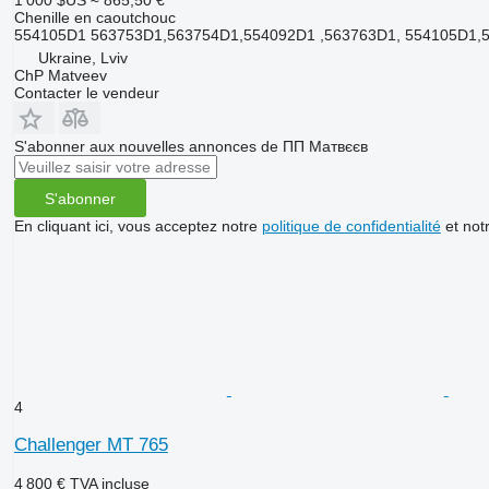
1 000 $US
≈ 865,50 €
Chenille en caoutchouc
554105D1 563753D1,563754D1,554092D1 ,563763D1, 554105D1,
Ukraine, Lviv
ChP Matveev
Contacter le vendeur
S'abonner aux nouvelles annonces de ПП Матвєєв
S'abonner
En cliquant ici, vous acceptez notre
politique de confidentialité
et not
4
Challenger MT 765
4 800 €
TVA incluse