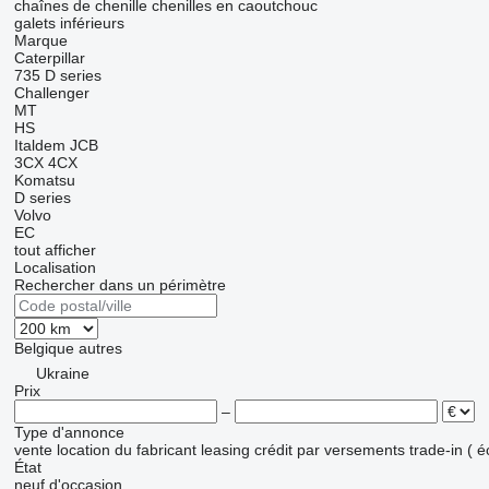
chaînes de chenille
chenilles en caoutchouc
galets inférieurs
Marque
Caterpillar
735
D series
Challenger
MT
HS
Italdem
JCB
3CX
4CX
Komatsu
D series
Volvo
EC
tout afficher
Localisation
Rechercher dans un périmètre
Belgique
autres
Ukraine
Prix
–
Type d'annonce
vente
location
du fabricant
leasing
crédit
par versements
trade-in ( 
État
neuf
d'occasion