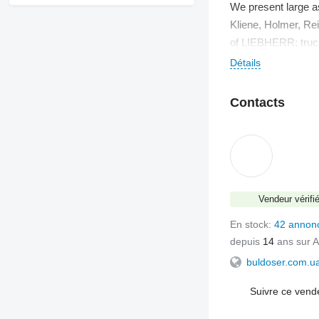
We present large a
Kliene, Holmer, Re
of LIEBHERR; truck
Détails
The supplying of te
minimum expenses
Contacts
Custom service and 
We offer close coll
Vendeur vérifi
En stock:
42 annon
depuis
14
ans sur A
buldoser.com.u
Suivre ce vend