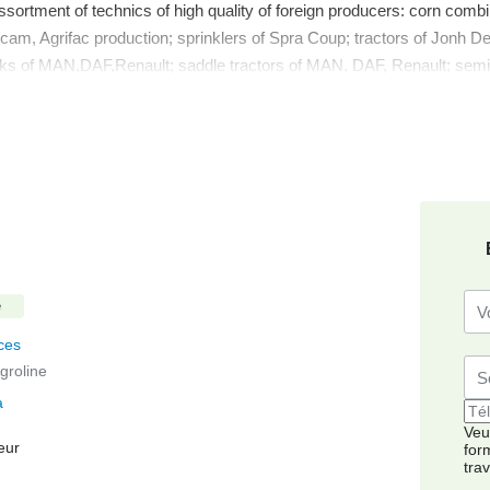
ssortment of technics of high quality of foreign producers: corn com
icam, Agrifac production; sprinklers of Spra Coup; tractors of Jonh
s of MAN,DAF,Renault; saddle tractors of MAN, DAF, Renault; semitra
chnics at order is also possible. Additional activity is sales of spare
.
delivery of technics is also possible.
aboration, and ready to present first-class service.
é
ces
groline
a
Veui
eur
for
tra