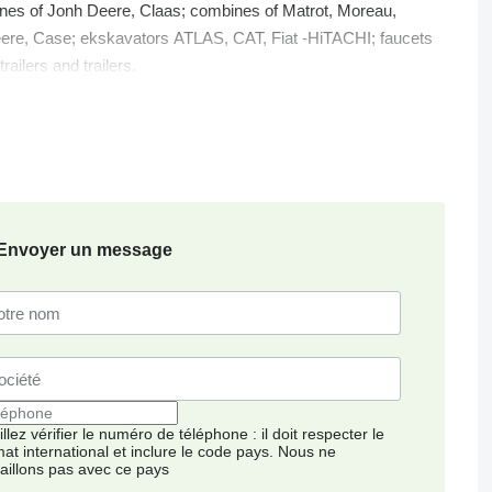
bines of Jonh Deere, Claas; combines of Matrot, Moreau,
 Deere, Case; ekskavators АТLAS, САТ, Fiat -HiTACHI; faucets
ilers and trailers.
 parts.We help our customers to find an optimum technics with
Envoyer un message
llez vérifier le numéro de téléphone : il doit respecter le
mat international et inclure le code pays.
Nous ne
vaillons pas avec ce pays