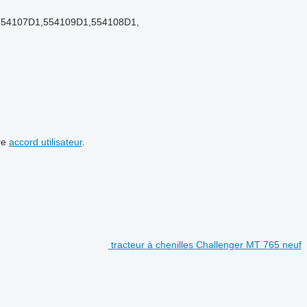
554107D1,554109D1,554108D1,
re
accord utilisateur
.
tracteur à chenilles Challenger MT 765 neuf