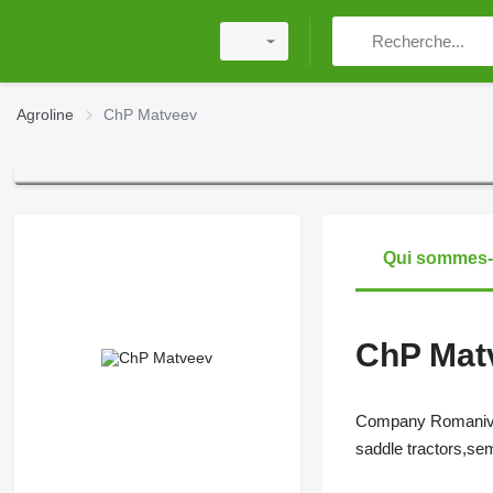
Agroline
ChP Matveev
Qui sommes
ChP Mat
Company Romaniv is 
saddle tractors,sem