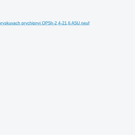
pryskuvach prychipnyi OPSh-2,4-21,6 ASU neuf