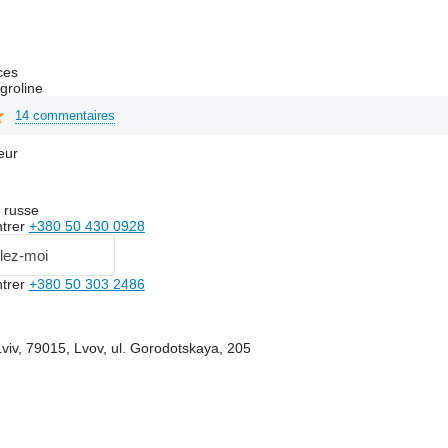
ces
groline
14 commentaires
eur
 russe
trer
+380 50 430 0928
lez-moi
trer
+380 50 303 2486
Lviv, 79015, Lvov, ul. Gorodotskaya, 205