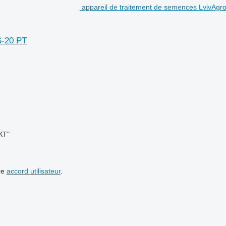
appareil de traitement de semences LvivAgr
S-20 PT
КТ"
re
accord utilisateur
.