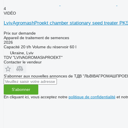
4
VIDÉO
LvivAgromashProekt chamber stationary seed treater PK
Prix sur demande
Appareil de traitement de semences
2026
Capacité
20 t/h
Volume du réservoir
60 l
Ukraine, Lviv
TDV "LVIVAGROMAShPROEKT"
Contacter le vendeur
S'abonner aux nouvelles annonces de ТДВ "ЛЬВІВАГРОМАШПРОЕ
S'abonner
En cliquant ici, vous acceptez notre
politique de confidentialité
et not