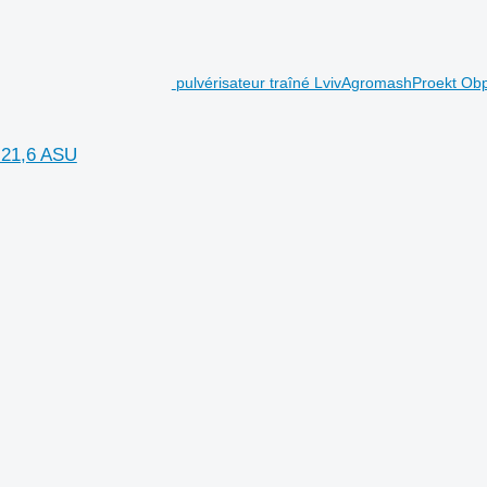
pulvérisateur traîné LvivAgromashProekt Ob
-21,6 ASU