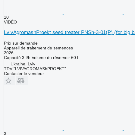
10
VIDÉO
LvivAgromashProekt seed treater PNSh-3-01(P) (for big b
Prix sur demande
Appareil de traitement de semences
2026
Capacité
3 t/h
Volume du réservoir
60 l
Ukraine, Lviv
TDV "LVIVAGROMAShPROEKT"
Contacter le vendeur
3