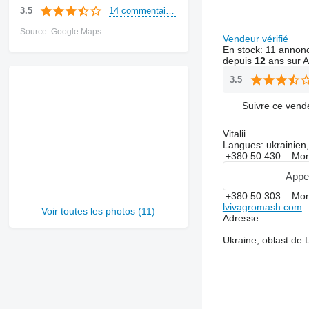
14 commentaires
3.5
Source: Google Maps
Vendeur vérifié
En stock:
11 annon
depuis
12
ans sur A
3.5
Suivre ce vend
Vitalii
Langues:
ukrainien,
+380 50 430...
Mon
Appe
+380 50 303...
Mon
lvivagromash.com
Voir toutes les photos (11)
Adresse
Ukraine, oblast de 