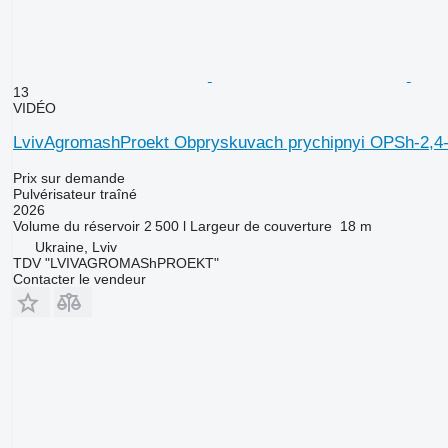
13
VIDÉO
LvivAgromashProekt Obpryskuvach prychipnyi OPSh-2,4
Prix sur demande
Pulvérisateur traîné
2026
Volume du réservoir
2 500 l
Largeur de couverture
18 m
Ukraine, Lviv
TDV "LVIVAGROMAShPROEKT"
Contacter le vendeur