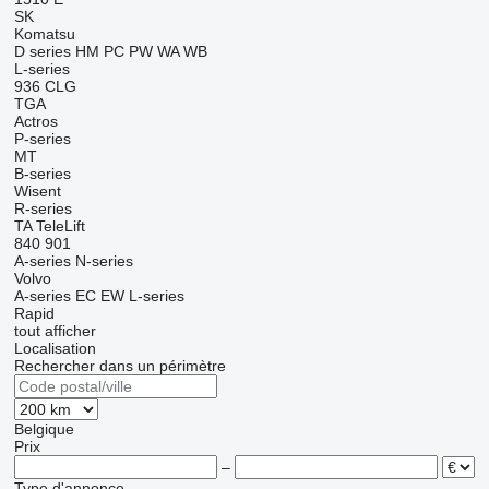
SK
Komatsu
D series
HM
PC
PW
WA
WB
L-series
936
CLG
TGA
Actros
P-series
MT
B-series
Wisent
R-series
TA
TeleLift
840
901
A-series
N-series
Volvo
A-series
EC
EW
L-series
Rapid
tout afficher
Localisation
Rechercher dans un périmètre
Belgique
Prix
–
Type d'annonce