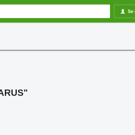
Se 
ARUS"