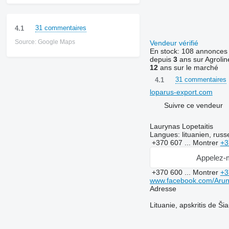
31 commentaires
4.1
Source: Google Maps
Vendeur vérifié
En stock:
108 annonces
depuis
3
ans sur Agrolin
12
ans sur le marché
31 commentaires
4.1
loparus-export.com
Suivre ce vendeur
Laurynas Lopetaitis
Langues:
lituanien, russ
+370 607 ...
Montrer
+3
Appelez-
+370 600 ...
Montrer
+3
www.facebook.com/Arun
Adresse
Lituanie, apskritis de Šia