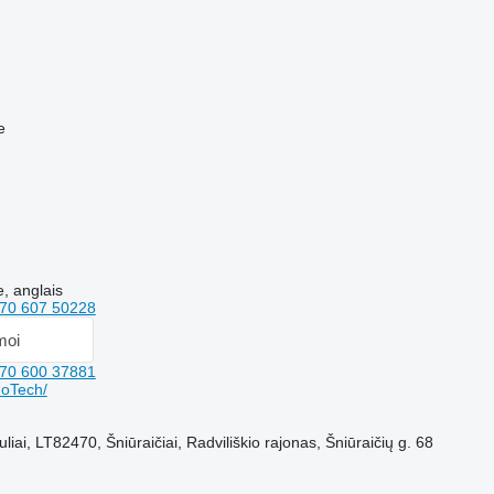
e
e, anglais
70 607 50228
moi
70 600 37881
oTech/
uliai, LT82470, Šniūraičiai, Radviliškio rajonas, Šniūraičių g. 68