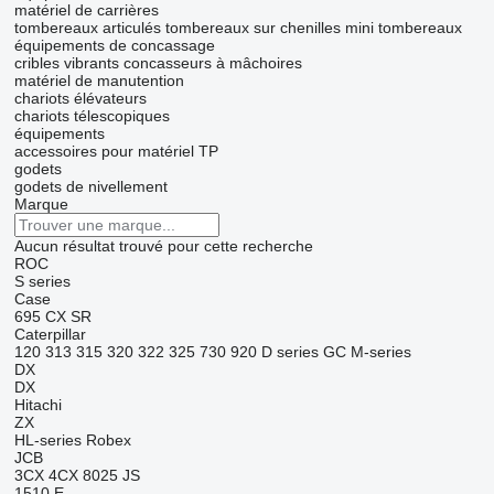
matériel de carrières
tombereaux articulés
tombereaux sur chenilles
mini tombereaux
équipements de concassage
cribles vibrants
concasseurs à mâchoires
matériel de manutention
chariots élévateurs
chariots télescopiques
équipements
accessoires pour matériel TP
godets
godets de nivellement
Marque
Aucun résultat trouvé pour cette recherche
ROC
S series
Case
695
CX
SR
Caterpillar
120
313
315
320
322
325
730
920
D series
GC
M-series
DX
DX
Hitachi
ZX
HL-series
Robex
JCB
3CX
4CX
8025
JS
1510 E