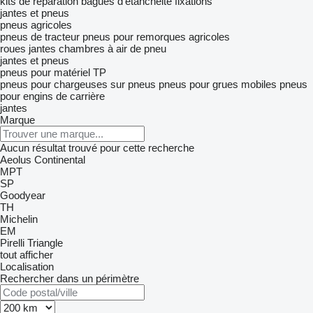
kits de réparation
bagues d'étanchéité
fixations
jantes et pneus
pneus agricoles
pneus de tracteur
pneus pour remorques agricoles
roues
jantes
chambres à air de pneu
jantes et pneus
pneus pour matériel TP
pneus pour chargeuses sur pneus
pneus pour grues mobiles
pneus
pour engins de carrière
jantes
Marque
Aucun résultat trouvé pour cette recherche
Aeolus
Continental
MPT
SP
Goodyear
TH
Michelin
EM
Pirelli
Triangle
tout afficher
Localisation
Rechercher dans un périmètre