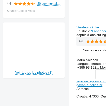
20 commentaires
4.6
Source: Google Maps
Vendeur vérifié
En stock:
9 annonc
depuis
8
ans sur Ag
4.6
Suivre ce vend
Mario Salopek
Langues:
croate, an
+385 98 182...
Mon
Voir toutes les photos (1)
www.instagram.co
gavan.autoline.hr
Adresse
Croatie, 47300, Ogu