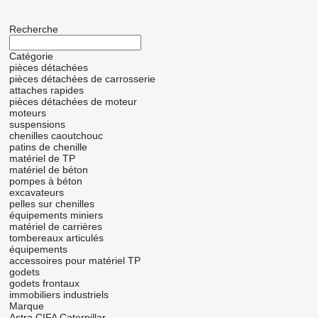
Recherche
Catégorie
pièces détachées
pièces détachées de carrosserie
attaches rapides
pièces détachées de moteur
moteurs
suspensions
chenilles caoutchouc
patins de chenille
matériel de TP
matériel de béton
pompes à béton
excavateurs
pelles sur chenilles
équipements miniers
matériel de carrières
tombereaux articulés
équipements
accessoires pour matériel TP
godets
godets frontaux
immobiliers industriels
Marque
Astra
CIFA
Caterpillar