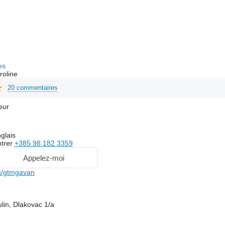
es
roline
20 commentaires
eur
glais
trer
+385 98 182 3359
Appelez-moi
m/gtmgavan
lin, Dlakovac 1/a