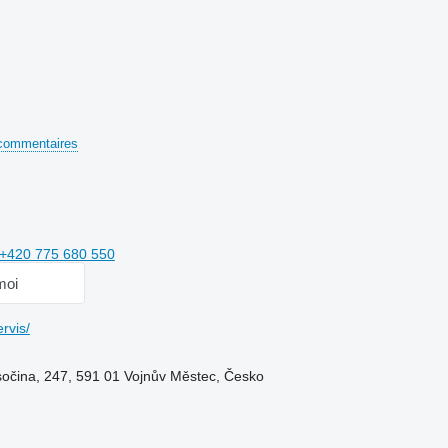
commentaires
+420 775 680 550
moi
rvis/
sočina, 247, 591 01 Vojnův Městec, Česko