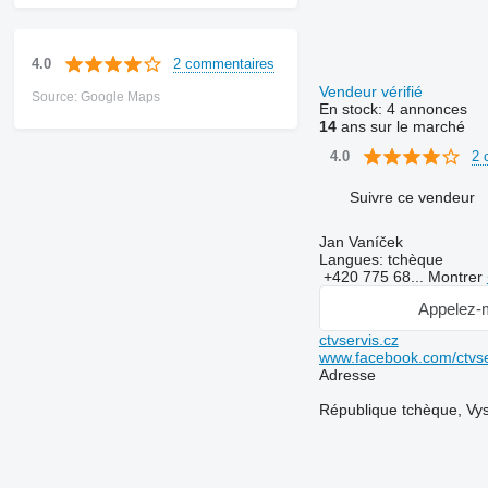
2 commentaires
4.0
Vendeur vérifié
Source: Google Maps
En stock:
4 annonces
14
ans sur le marché
2 
4.0
Suivre ce vendeur
Jan Vaníček
Langues:
tchèque
+420 775 68...
Montrer
Appelez-
ctvservis.cz
www.facebook.com/ctvse
Adresse
République tchèque, Vy