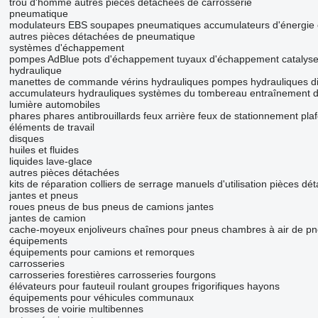
trou d'homme
autres pièces détachées de carrosserie
pneumatique
modulateurs EBS
soupapes pneumatiques
accumulateurs d'énergie
autres pièces détachées de pneumatique
systèmes d'échappement
pompes AdBlue
pots d'échappement
tuyaux d'échappement
catalys
hydraulique
manettes de commande
vérins hydrauliques
pompes hydrauliques
d
accumulateurs hydrauliques
systèmes du tombereau
entraînement 
lumière automobiles
phares
phares antibrouillards
feux arrière
feux de stationnement
pla
éléments de travail
disques
huiles et fluides
liquides lave-glace
autres pièces détachées
kits de réparation
colliers de serrage
manuels d'utilisation
pièces dé
jantes et pneus
roues
pneus de bus
pneus de camions
jantes
jantes de camion
cache-moyeux
enjoliveurs
chaînes pour pneus
chambres à air de p
équipements
équipements pour camions et remorques
carrosseries
carrosseries forestières
carrosseries fourgons
élévateurs pour fauteuil roulant
groupes frigorifiques
hayons
équipements pour véhicules communaux
brosses de voirie
multibennes