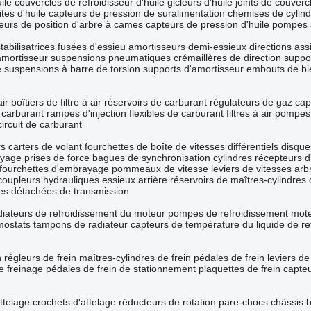
ile
couvercles de refroidisseur d'huile
gicleurs d'huile
joints de couver
tes d'huile
capteurs de pression de suralimentation
chemises de cylind
eurs de position d'arbre à cames
capteurs de pression d'huile
pompes 
tabilisatrices
fusées d'essieu
amortisseurs
demi-essieux
directions ass
amortisseur
suspensions pneumatiques
crémaillères de direction
suppor
e
suspensions à barre de torsion
supports d'amortisseur
embouts de bie
air
boîtiers de filtre à air
réservoirs de carburant
régulateurs de gaz
cap
à carburant
rampes d'injection
flexibles de carburant
filtres à air
pompes 
ircuit de carburant
rs
carters de volant
fourchettes de boîte de vitesses
différentiels
disque
ayage
prises de force
bagues de synchronisation
cylindres récepteurs 
fourchettes d'embrayage
pommeaux de vitesse
leviers de vitesses
arb
coupleurs hydrauliques
essieux arrière
réservoirs de maîtres-cylindre
es détachées de transmission
diateurs de refroidissement du moteur
pompes de refroidissement mot
mostats
tampons de radiateur
capteurs de température du liquide de re
n
régleurs de frein
maîtres-cylindres de frein
pédales de frein
leviers de
e freinage
pédales de frein de stationnement
plaquettes de frein
capteu
attelage
crochets d'attelage
réducteurs de rotation
pare-chocs
châssis
b