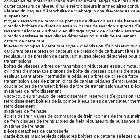
couvercles de moteur
soupape d'étranglement
jauges de niveau d'hu
carter
capteurs de niveau d'huile
refroidisseurs intermédiaires
condui
vilebrequin
bagues d'étanchéité de vilebrequin
chauffe-moteurs
capt
suspensions
moyeux
ressorts de remorque
pompes de direction assistée
barres s
direction
boîtiers de direction
essieux
barres de réaction
supports d'
ressorts hélicoïdaux
arbres d'équilibrage
tuyaux de direction assisté
direction assistée
autres pièces détachées pour train de roulement
circuits de carburant
injecteurs
pompes à carburant
tuyaux d'admission d'air
réservoirs d'
carburant basse pression
capteurs de pression de carburant
filtres 
régulateurs de pression de carburant
autres pièces détachées pour c
transmissions
boîtes de vitesses
arbres de transmission
réducteurs
essieux moteu
cylindres d'embrayage
pignons de boîte de vitesses
paniers d'embr
essieux avant
arbre intermédiaire
pédaliers
arbres de prise de force
transmission
axes de pignon
joints de cardan
pédales d'embrayage
couple
boîtes de transfert
brides d'arbre de transmission
autres pièc
systèmes de refroidissement
visco-coupleurs
tuyaux de refroidissement
réservoirs d'expansion
ra
refroidissement
boîtiers de la pompe à eau
pales de ventilateur
ther
refroidissement
systèmes de freinage
étriers de frein
valves de commande de frein
robinets de frein à mai
de frein
disques de freins
arbres de frein
régulateurs de puissance d
système de freinage
pièces détachées de carrosserie
garde-boues
marchepieds
calandres
boîtiers de batterie
sellettes d'