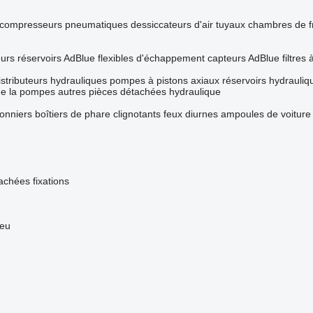
compresseurs pneumatiques
dessiccateurs d'air
tuyaux
chambres de f
eurs
réservoirs AdBlue
flexibles d'échappement
capteurs AdBlue
filtres
istributeurs hydrauliques
pompes à pistons axiaux
réservoirs hydrauliq
de la pompes
autres pièces détachées hydraulique
fonniers
boîtiers de phare
clignotants
feux diurnes
ampoules de voiture
tachées
fixations
neu