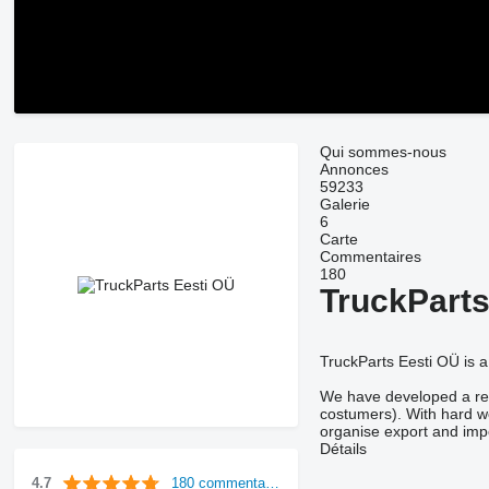
Qui sommes-nous
Annonces
59233
Galerie
6
Carte
Commentaires
180
TruckParts
TruckParts Eesti OÜ is 
We have developed a reli
costumers). With hard wo
organise export and impo
Détails
180 commentaires
4.7