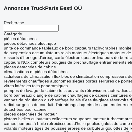
Annonces TruckParts Eesti OÜ
Recherche
Catégorie
pièces détachées
pièces détachées électrique
unité de commande
tableaux de bord
capteurs
tachygraphes
monite
de suspension
accumulateurs
relais
moteurs électriques
moteurs de 
ressorts d'horloge d'airbag
carte électroniques
ordinateurs de bord
c
capteurs NOx
compteurs
bougies de préchauffage
entraînements éle
pièces détachées de cabine
climatisations et pièces détachées
radiateurs de climatisation
flexibles de climatisation
compresseurs de 
revêtements
chauffages autonomes
sièges
portes
serrures de porte
vitres latérales
toits panoramiques
pompes de levage de cabine
toits ouvrants
rétroviseurs
autoradios
a
bord
panneaux d'angle de cabine
chauffages de cabines
ceintures d
vannes de régulation du chauffage
balais d'essuie-glace
réservoirs 
radiateur
grilles de conduit d'air
airbags
loquets de capot
moteurs de 
détachées pour cabine
pièces détachées de moteur
pistons
bielles
culbuteurs
collecteurs
soupapes moteur
turbocompre
cames
pompes à huile
refroidisseurs d'huile
poulies
galets de came
volants moteurs
tiges de poussée
arbres de culbuteur
goulottes de r