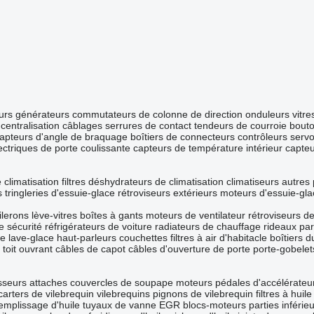
urs
générateurs
commutateurs de colonne de direction
onduleurs
vitre
centralisation
câblages
serrures de contact
tendeurs de courroie
bout
apteurs d'angle de braquage
boîtiers de connecteurs
contrôleurs
serv
ctriques de porte coulissante
capteurs de température intérieur
capte
climatisation
filtres déshydrateurs de climatisation
climatiseurs
autres 
s
tringleries d'essuie-glace
rétroviseurs extérieurs
moteurs d'essuie-gla
ilerons
lève-vitres
boîtes à gants
moteurs de ventilateur
rétroviseurs d
e sécurité
réfrigérateurs de voiture
radiateurs de chauffage
rideaux par
de lave-glace
haut-parleurs
couchettes
filtres à air d'habitacle
boîtiers 
toit ouvrant
câbles de capot
câbles d'ouverture de porte
porte-gobelet
sseurs
attaches
couvercles de soupape
moteurs
pédales d'accélérateu
carters de vilebrequin
vilebrequins
pignons de vilebrequin
filtres à huile
emplissage d'huile
tuyaux de vanne EGR
blocs-moteurs
parties inférie