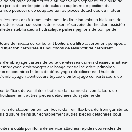
cle de soupape
débitmètres d'air massiques
séparateurs d'huile de
re
joints de carter
joints de culasse
capteurs de position du
à vide
poussoirs de soupape
autres pièces détachées du moteur
istées
ressorts à lames
colonnes de direction
volants
biellettes de
ts de ressort
coussinets de ressort
réservoirs de direction assistée
llettes
stabilisateurs hydraulique
paliers
pignons de pompe de
teurs de niveau de carburant
boîtiers du filtre à carburant
pompes à
d'injection
carburateurs
bouchons de réservoir de carburant
s d'embrayage
carters de boîte de vitesses
carters d'essieu
maîtres-
d'embrayage
embrayages
graissage centralisé
arbre primaires
res secondaires
butées de débrayage
refroidisseurs d'huile de
s d'embrayage
ralentisseurs
tuyaux d'embrayage
convertisseurs de
eur
boîtiers du ventilateur
boîtiers de thermostat
ventilateurs de
froidissement
autres pièces détachées du système de
 frein de stationnement
tambours de frein
flexibles de frein
garnitures
rs d'usure
freins sur échappement
autres pièces détachées pour
oîtes à outils
portillons de service
attaches rapides
couvercles de