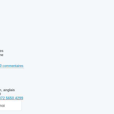
es
ne
0 commentaires
n, anglais
0
372 5650 4299
moi