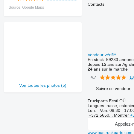
Contacts
Source: Google Maps
Vendeur vérifié
En stock:
59233 annonc
depuis
15
ans sur Agroli
24
ans sur le marché
18
4.7
Voir toutes les photos (5)
Suivre ce vendeur
Truckparts Eesti OÜ.
Langues:
russe, estonie
Lun. - Ven.
08:30 - 17:0
+372 5650...
Montrer
+
Appelez-
www.bustruckparts.com