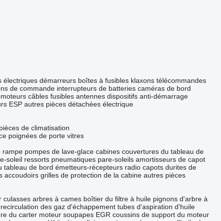
s électriques
démarreurs
boîtes à fusibles
klaxons
télécommandes
ons de commande
interrupteurs de batteries
caméras de bord
omoteurs
câbles
fusibles
antennes
dispositifs anti-démarrage
urs ESP
autres pièces détachées électrique
pièces de climatisation
ce
poignées de porte
vitres
e rampe
pompes de lave-glace
cabines
couvertures du tableau de
e-soleil
ressorts pneumatiques
pare-soleils
amortisseurs de capot
du tableau de bord
émetteurs-récepteurs radio
capots
durites de
s
accoudoirs
grilles de protection de la cabine
autres pièces
r
culasses
arbres à cames
boîtier du filtre à huile
pignons d'arbre à
recirculation des gaz d'échappement
tubes d'aspiration d'huile
ure du carter moteur
soupapes EGR
coussins de support du moteur