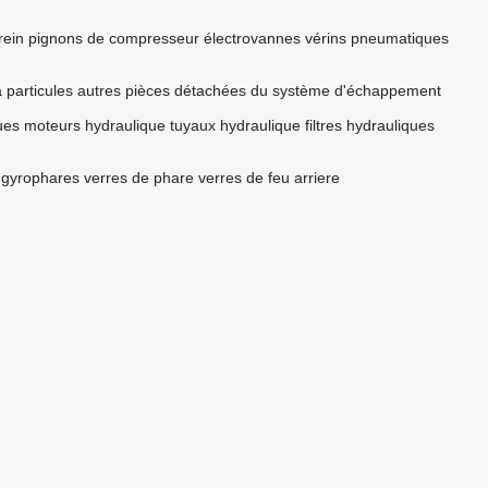
rein
pignons de compresseur
électrovannes
vérins pneumatiques
 à particules
autres pièces détachées du système d'échappement
ues
moteurs hydraulique
tuyaux hydraulique
filtres hydrauliques
gyrophares
verres de phare
verres de feu arriere